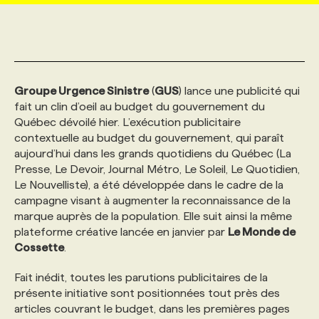
MARKETING ET COMMUNICATION
NOUVEAUX MANDATS
AFFICHEZ UN POSTE / TARIFS
CANDIDAT
BULLETIN RECRUTEMENT
NOS CONFÉRENCES
FORMATIONS
WEB & MÉDIAS SOCIAUX
VOIR LES OFFRES
AFFAIRES DE L'INDUSTRIE
CONSULTER LA CVTHÈQUE
INFOLETTRE PUBLICITÉ
FAQ
NOS FORMATIONS EN LIGNE
CHASSE DE TÊTE
Groupe Urgence Sinistre
(
GUS
) lance une publicité qui
fait un clin d’oeil au budget du gouvernement du
Québec dévoilé hier. L’exécution publicitaire
MARKETING DURABLE
PROFIL CANDIDAT
INITIATIVES NUMÉRIQUES
PROFIL ENTREPRISE
ANNONCEZ AVEC NOUS
ANNONCEZ AVEC NOUS
NOS PARCOURS DE FORMATIONS
SERVICE DE CHASSE DE TÊTE
contextuelle au budget du gouvernement, qui paraît
aujourd’hui dans les grands quotidiens du Québec (La
Presse, Le Devoir, Journal Métro, Le Soleil, Le Quotidien,
GEO/SEO
PRIX ET DISTINCTIONS
FAQ
FORMATIONS PERSONNALISÉES
NOS TARIFS
Le Nouvelliste), a été développée dans le cadre de la
campagne visant à augmenter la reconnaissance de la
marque auprès de la population. Elle suit ainsi la même
ÉVÉNEMENTIEL
TENDANCES
ANNONCEZ AVEC NOUS
NOS FORMATEUR‧RICES
NOS EXPERTISES
plateforme créative lancée en janvier par
Le Monde de
Cossette
.
NOS AUTEUR‧RICES
POURQUOI CHOISIR NOS FORMATIONS
FAQ
Fait inédit, toutes les parutions publicitaires de la
présente initiative sont positionnées tout près des
NOS TARIFS
ANNONCEZ AVEC NOUS
articles couvrant le budget, dans les premières pages