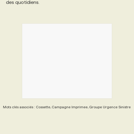
des quotidiens.
PROGRAMMES DE SUBVENTIONS
FAQ
ANNONCEZ AVEC NOUS
Mots clés associés : Cossette, Campagne Imprimee, Groupe Urgence Sinistre