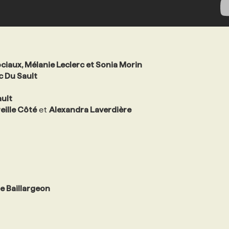
ociaux, Mélanie Leclerc et Sonia Morin
c Du Sault
ault
eille Côté
et
Alexandra Laverdière
le Baillargeon