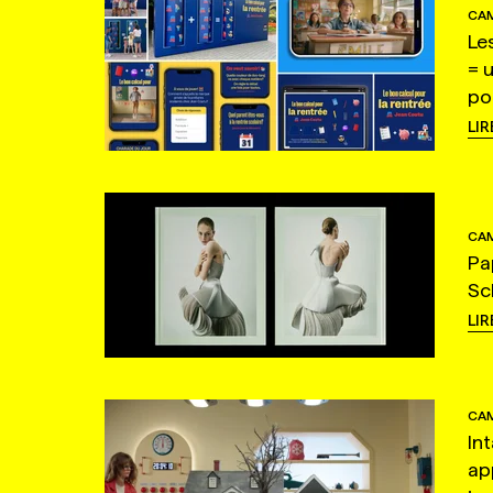
CAM
Le
= 
po
LIR
CAM
Pa
Sc
LIR
CAM
In
ap