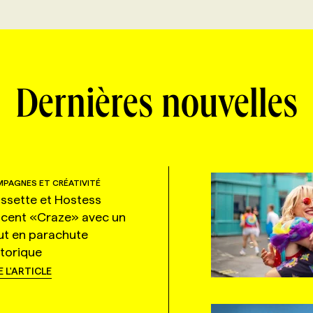
Dernières nouvelles
PAGNES ET CRÉATIVITÉ
ssette et Hostess
ncent «Craze» avec un
ut en parachute
storique
E L'ARTICLE