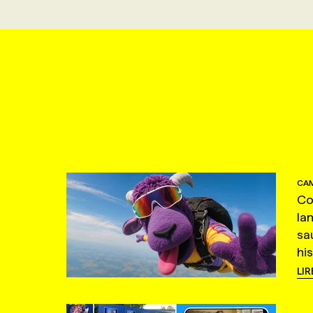
CAM
Co
la
sa
hi
LIR