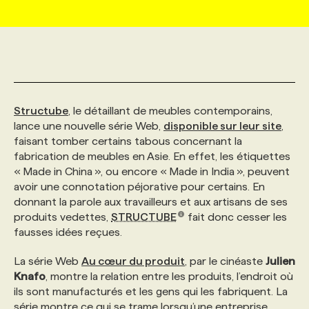
MARKETING ET COMMUNICATION
NOUVEAUX MANDATS
AFFICHEZ UN POSTE / TARIFS
CANDIDAT
BULLETIN RECRUTEMENT
NOS CONFÉRENCES
FORMATIONS
WEB & MÉDIAS SOCIAUX
VOIR LES OFFRES
AFFAIRES DE L'INDUSTRIE
CONSULTER LA CVTHÈQUE
INFOLETTRE PUBLICITÉ
FAQ
NOS FORMATIONS EN LIGNE
CHASSE DE TÊTE
Structube
, le détaillant de meubles contemporains,
MARKETING DURABLE
PROFIL CANDIDAT
INITIATIVES NUMÉRIQUES
PROFIL ENTREPRISE
ANNONCEZ AVEC NOUS
ANNONCEZ AVEC NOUS
NOS PARCOURS DE FORMATIONS
SERVICE DE CHASSE DE TÊTE
lance une nouvelle série Web,
disponible sur leur site
,
faisant tomber certains tabous concernant la
fabrication de meubles en Asie. En effet, les étiquettes
GEO/SEO
PRIX ET DISTINCTIONS
FAQ
FORMATIONS PERSONNALISÉES
NOS TARIFS
« Made in China », ou encore « Made in India », peuvent
avoir une connotation péjorative pour certains. En
donnant la parole aux travailleurs et aux artisans de ses
ÉVÉNEMENTIEL
TENDANCES
ANNONCEZ AVEC NOUS
NOS FORMATEUR‧RICES
NOS EXPERTISES
produits vedettes,
STRUCTUBE
fait donc cesser les
fausses idées reçues.
NOS AUTEUR‧RICES
POURQUOI CHOISIR NOS FORMATIONS
FAQ
La série Web
Au cœur du produit
, par le cinéaste
Julien
Knafo
, montre la relation entre les produits, l’endroit où
ils sont manufacturés et les gens qui les fabriquent. La
NOS TARIFS
ANNONCEZ AVEC NOUS
série montre ce qui se trame lorsqu’une entreprise