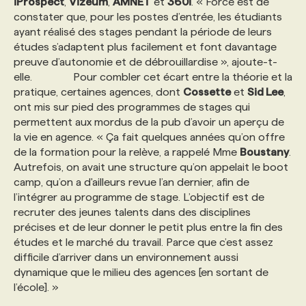
iProspect
,
Vizeum
,
AMNET
et
360i
. « Force est de
constater que, pour les postes d’entrée, les étudiants
ayant réalisé des stages pendant la période de leurs
études s’adaptent plus facilement et font davantage
preuve d’autonomie et de débrouillardise », ajoute-t-
elle. Pour combler cet écart entre la théorie et la
pratique, certaines agences, dont
Cossette
et
Sid Lee
,
ont mis sur pied des programmes de stages qui
permettent aux mordus de la pub d’avoir un aperçu de
la vie en agence. « Ça fait quelques années qu’on offre
de la formation pour la relève, a rappelé Mme
Boustany
.
Autrefois, on avait une structure qu’on appelait le boot
camp, qu’on a d'ailleurs revue l’an dernier, afin de
l’intégrer au programme de stage. L’objectif est de
recruter des jeunes talents dans des disciplines
précises et de leur donner le petit plus entre la fin des
études et le marché du travail. Parce que c’est assez
difficile d’arriver dans un environnement aussi
dynamique que le milieu des agences [en sortant de
l’école]. »