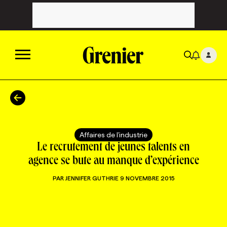
ACTUALITÉS
CATÉGORIES
MAGAZINE
Affaires de l'industrie
Le recrutement de jeunes talents en
TOUTES LES CATÉGORIES
CHRONIQUES
FORFAITS ABONNEMENT
INFOLETTRES
agence se bute au manque d’expérience
PAR
JENNIFER GUTHRIE
9 NOVEMBRE 2015
TOUTES LES CHRONIQUES
CAMPAGNES ET CRÉATIVITÉ
VOIR TOUTES LES PARUTIONS
INFOLETTRE EN BREF
EMPLOIS
NOUVEAU!
RESSOURCES HUMAINES
NOMINATIONS
ANNONCEZ AVEC NOUS
BULLETIN FORMATION
EMPLOYEUR
CONFÉRENCES