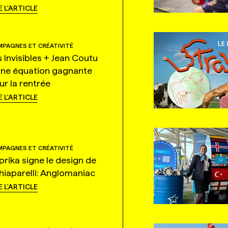
E L'ARTICLE
PAGNES ET CRÉATIVITÉ
s Invisibles + Jean Coutu
une équation gagnante
ur la rentrée
E L'ARTICLE
PAGNES ET CRÉATIVITÉ
prika signe le design de
hiaparelli: Anglomaniac
E L'ARTICLE