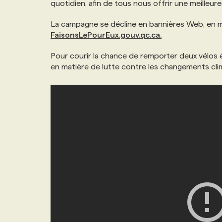
quotidien, afin de tous nous offrir une meilleure 
NOS TARIFS
ANNONCEZ AVEC NOUS
La campagne se décline en bannières Web, en 
FaisonsLePourEux.gouv.qc.ca.
PROGRAMMES DE SUBVENTIONS
Pour courir la chance de remporter deux vélos él
en matière de lutte contre les changements cli
FAQ
ANNONCEZ AVEC NOUS