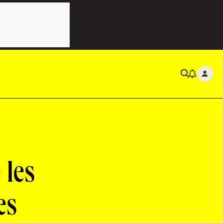
 les
es