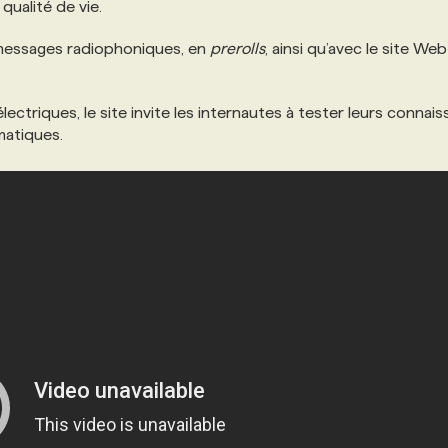
qualité de vie.
messages radiophoniques, en
prerolls
, ainsi qu’avec le site Web
ectriques, le site invite les internautes à tester leurs connai
matiques.