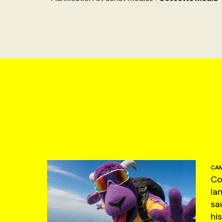
CAM
Co
la
sa
hi