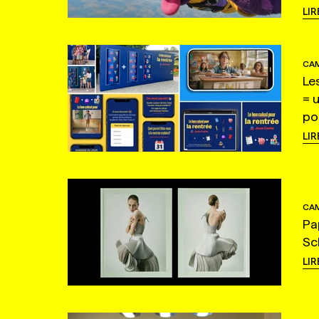
LIR
CAM
Le
= 
po
LIR
CAM
Pa
Sc
LIR