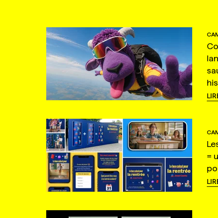
CAM
Co
la
sa
hi
LIR
CAM
Le
= 
po
LIR