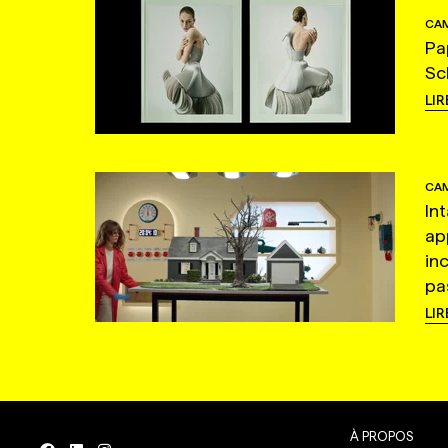
CAM
Pa
Sc
LIR
CAM
In
ap
in
pas
LIR
À PROPOS