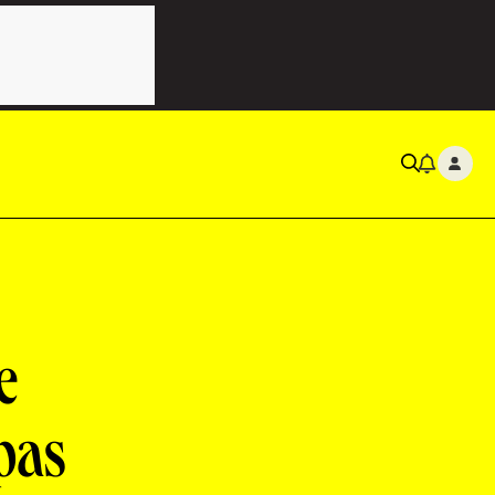
e
pas