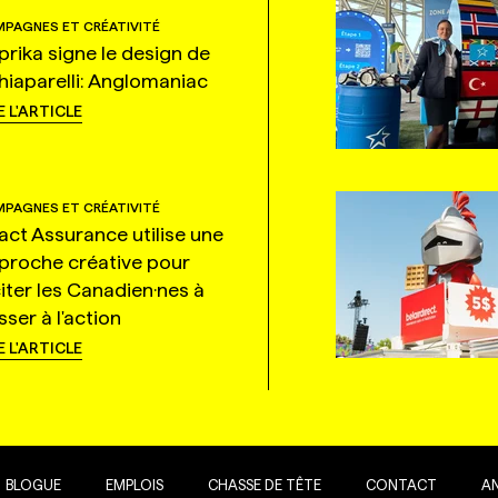
PAGNES ET CRÉATIVITÉ
prika signe le design de
hiaparelli: Anglomaniac
E L'ARTICLE
PAGNES ET CRÉATIVITÉ
tact Assurance utilise une
proche créative pour
citer les Canadien·nes à
ser à l'action
E L'ARTICLE
BLOGUE
EMPLOIS
CHASSE DE TÊTE
CONTACT
A