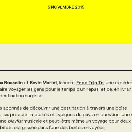
5 NOVEMBRE 2015
x Rosselin
et
Kevin Marlet
, lancent
Food Trip To
, une expérie
faire voyager les gens pour le temps d’un repas, et ce, en livran
estination surprise.
s abonnés de découvrir une destination à travers une boîte
es, six produits importés et typiques du pays en question, une
 une
playlist
musicale et peut-être même un voyage pour deux
illets est glissée dans l’une des boîtes envoyées.