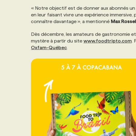
NOS TARIFS
ANNONCEZ AVEC NOUS
« Notre objectif est de donner aux abonnés un a
en leur faisant vivre une expérience immersive, po
connaître davantage », a mentionné
Max Rossel
PROGRAMMES DE SUBVENTIONS
Dès décembre, les amateurs de gastronomie et 
mystère à partir du site
www.foodtripto.com
. 
FAQ
Oxfam-Québec
.
ANNONCEZ AVEC NOUS