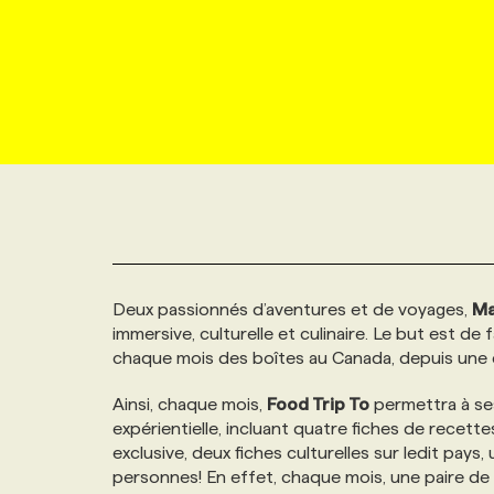
NOUVEAU!
RESSOURCES HUMAINES
NOMINATIONS
ANNONCEZ AVEC NOUS
BULLETIN FORMATION
EMPLOYEUR
CONFÉRENCES
MARKETING ET COMMUNICATION
NOUVEAUX MANDATS
AFFICHEZ UN POSTE / TARIFS
CANDIDAT
BULLETIN RECRUTEMENT
NOS CONFÉRENCES
FORMATIONS
WEB & MÉDIAS SOCIAUX
VOIR LES OFFRES
AFFAIRES DE L'INDUSTRIE
CONSULTER LA CVTHÈQUE
INFOLETTRE PUBLICITÉ
FAQ
NOS FORMATIONS EN LIGNE
CHASSE DE TÊTE
MARKETING DURABLE
PROFIL CANDIDAT
INITIATIVES NUMÉRIQUES
PROFIL ENTREPRISE
ANNONCEZ AVEC NOUS
ANNONCEZ AVEC NOUS
NOS PARCOURS DE FORMATIONS
SERVICE DE CHASSE DE TÊTE
Deux passionnés d’aventures et de voyages,
Ma
GEO/SEO
PRIX ET DISTINCTIONS
FAQ
FORMATIONS PERSONNALISÉES
NOS TARIFS
immersive, culturelle et culinaire. Le but est de 
chaque mois des boîtes au Canada, depuis une d
ÉVÉNEMENTIEL
TENDANCES
ANNONCEZ AVEC NOUS
NOS FORMATEUR‧RICES
NOS EXPERTISES
Ainsi, chaque mois,
Food Trip To
permettra à se
expérientielle, incluant quatre fiches de recett
NOS AUTEUR‧RICES
POURQUOI CHOISIR NOS FORMATIONS
FAQ
exclusive, deux fiches culturelles sur ledit pays,
personnes! En effet, chaque mois, une paire de b