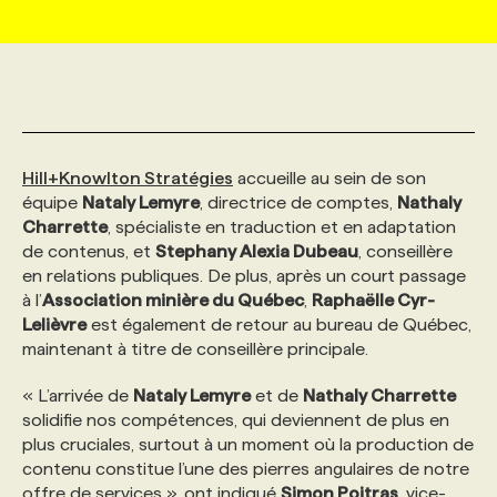
MARKETING ET COMMUNICATION
NOUVEAUX MANDATS
AFFICHEZ UN POSTE / TARIFS
CANDIDAT
BULLETIN RECRUTEMENT
NOS CONFÉRENCES
FORMATIONS
WEB & MÉDIAS SOCIAUX
VOIR LES OFFRES
AFFAIRES DE L'INDUSTRIE
CONSULTER LA CVTHÈQUE
INFOLETTRE PUBLICITÉ
FAQ
NOS FORMATIONS EN LIGNE
CHASSE DE TÊTE
Hill+Knowlton Stratégies
accueille au sein de son
MARKETING DURABLE
PROFIL CANDIDAT
INITIATIVES NUMÉRIQUES
PROFIL ENTREPRISE
ANNONCEZ AVEC NOUS
ANNONCEZ AVEC NOUS
NOS PARCOURS DE FORMATIONS
SERVICE DE CHASSE DE TÊTE
équipe
Nataly Lemyre
, directrice de comptes,
Nathaly
Charrette
, spécialiste en traduction et en adaptation
de contenus, et
Stephany Alexia Dubeau
, conseillère
GEO/SEO
PRIX ET DISTINCTIONS
FAQ
FORMATIONS PERSONNALISÉES
NOS TARIFS
en relations publiques. De plus, après un court passage
à l’
Association minière du Québec
,
Raphaëlle Cyr-
Lelièvre
est également de retour au bureau de Québec,
ÉVÉNEMENTIEL
TENDANCES
ANNONCEZ AVEC NOUS
NOS FORMATEUR‧RICES
NOS EXPERTISES
maintenant à titre de conseillère principale.
« L’arrivée de
Nataly Lemyre
et de
Nathaly Charrette
NOS AUTEUR‧RICES
POURQUOI CHOISIR NOS FORMATIONS
FAQ
solidifie nos compétences, qui deviennent de plus en
plus cruciales, surtout à un moment où la production de
contenu constitue l’une des pierres angulaires de notre
NOS TARIFS
ANNONCEZ AVEC NOUS
offre de services », ont indiqué
Simon Poitras
, vice-