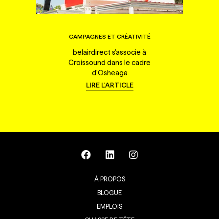
CAMPAGNES ET CRÉATIVITÉ
belairdirect s'associe à
Croissound dans le cadre
d'Osheaga
LIRE L'ARTICLE
À PROPOS
BLOGUE
EMPLOIS