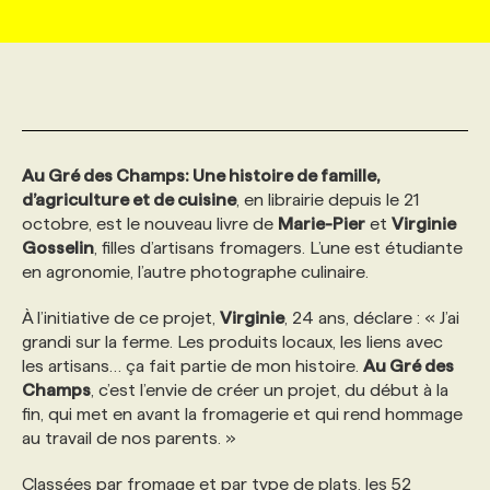
MARKETING ET COMMUNICATION
NOUVEAUX MANDATS
AFFICHEZ UN POSTE / TARIFS
CANDIDAT
BULLETIN RECRUTEMENT
NOS CONFÉRENCES
FORMATIONS
WEB & MÉDIAS SOCIAUX
VOIR LES OFFRES
AFFAIRES DE L'INDUSTRIE
CONSULTER LA CVTHÈQUE
INFOLETTRE PUBLICITÉ
FAQ
NOS FORMATIONS EN LIGNE
CHASSE DE TÊTE
Au Gré des Champs: Une histoire de famille,
MARKETING DURABLE
PROFIL CANDIDAT
INITIATIVES NUMÉRIQUES
PROFIL ENTREPRISE
ANNONCEZ AVEC NOUS
ANNONCEZ AVEC NOUS
NOS PARCOURS DE FORMATIONS
SERVICE DE CHASSE DE TÊTE
d’agriculture et de cuisine
, en librairie depuis le 21
octobre, est le nouveau livre de
Marie-Pier
et
Virginie
Gosselin
, filles d’artisans fromagers. L’une est étudiante
GEO/SEO
PRIX ET DISTINCTIONS
FAQ
FORMATIONS PERSONNALISÉES
NOS TARIFS
en agronomie, l’autre photographe culinaire.
À l’initiative de ce projet,
Virginie
, 24 ans, déclare : « J’ai
ÉVÉNEMENTIEL
TENDANCES
ANNONCEZ AVEC NOUS
NOS FORMATEUR‧RICES
NOS EXPERTISES
grandi sur la ferme. Les produits locaux, les liens avec
les artisans… ça fait partie de mon histoire.
Au Gré des
Champs
, c’est l’envie de créer un projet, du début à la
NOS AUTEUR‧RICES
POURQUOI CHOISIR NOS FORMATIONS
FAQ
fin, qui met en avant la fromagerie et qui rend hommage
au travail de nos parents. »
NOS TARIFS
ANNONCEZ AVEC NOUS
Classées par fromage et par type de plats, les 52