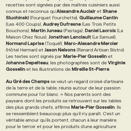
recettes sont signées par des maîtres cuisiniers aussi
connus et reconnus qu’
Alexandre Auclair
et
Shane
PROGRAMMES DE SUBVENTIONS
Sluchinski
(Fourquet Fourchette),
Guillaume Cantin
(Les 400 Coups),
Audrey Dufresne
(Les Trois Petits
Bouchons),
Martin Juneau
(Pastaga),
Daniel Lacroix
(La
FAQ
Maison Chez Nous),
Jonathan Lanciault
(Le Samuel),
Normand Laprise
(Toqué!),
Marc-Alexandre Mercier
(Hôtel Herman) et
Jason Nelsons
(Renard Artisan Bistro).
ANNONCEZ AVEC NOUS
Les textes sont signés par
Marie-Pier Gosselin
et
Johanne Depelteau
, les photographies sont de
Virginie
Gosselin
et les illustrations de
Mireille St-Pierre
.
Au Gré des Champs
se veut un regard croisé d’artisans
de la terre et de la table, réunis autour de leur passion
commune pour l’or blanc. « Nos parents sont des
paysans dont les produits se retrouvent sur les tables
des plus grands chefs, affirme
Marie-Pier Gosselin
. Ils
se ressemblent beaucoup plus qu’il n’y paraît. C’est un
véritable amour qu’ils portent, chacun à leur manière,
pour le terroir et pour les produits d’une agriculture