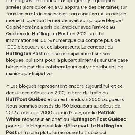
Les blogues ont connu leur apogée il y a quelques
années alors qu’on en a vu apparaître des centaines sur
tous les sujets inimaginables : on aurait cru, à un certain
PROGRAMMES DE SUBVENTIONS
moment, que tout le monde avait son propre blogue !
Ce phénomène a pris de l’ampleur avec l’arrivée au
FAQ
Québec du
Huffington Post
en 2012, un site
informationnel 100 % numérique qui compte plus de
1000 blogueurs et collaborateurs. Le concept du
ANNONCEZ AVEC NOUS
Huffington Post
repose principalement sur ses
blogues, qui sont pour la plupart alimentés sur une base
bénévole par des collaborateurs qui y contribuent de
manière participative.
« Les blogues représentent encore aujourd’hui (et ce,
depuis ses débuts en 2012) le tiers du trafic du
HuffPost Québec
et on est rendus à 2000 blogueurs.
Nous sommes passés de 150 blogueurs au début de
2012 à presque 2000 aujourd’hui », confie
Patrick
White
, rédacteur en chef du
Huffington Post Québec
,
pour qui le blogue est loin d’être mort. Le
Huffington
Post
offre une plateforme ouverte à ceux qui