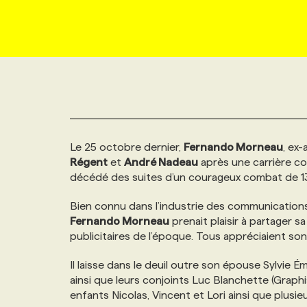
NOUVEAU!
RESSOURCES HUMAINES
NOMINATIONS
ANNONCEZ AVEC NOUS
BULLETIN FORMATION
EMPLOYEUR
CONFÉRENCES
MARKETING ET COMMUNICATION
NOUVEAUX MANDATS
AFFICHEZ UN POSTE / TARIFS
CANDIDAT
BULLETIN RECRUTEMENT
NOS CONFÉRENCES
FORMATIONS
WEB & MÉDIAS SOCIAUX
VOIR LES OFFRES
AFFAIRES DE L'INDUSTRIE
CONSULTER LA CVTHÈQUE
INFOLETTRE PUBLICITÉ
FAQ
NOS FORMATIONS EN LIGNE
CHASSE DE TÊTE
Le 25 octobre dernier,
Fernando Morneau
, ex
MARKETING DURABLE
PROFIL CANDIDAT
INITIATIVES NUMÉRIQUES
PROFIL ENTREPRISE
ANNONCEZ AVEC NOUS
ANNONCEZ AVEC NOUS
NOS PARCOURS DE FORMATIONS
SERVICE DE CHASSE DE TÊTE
Régent
et
André Nadeau
après une carrière co
décédé des suites d’un courageux combat de 13
GEO/SEO
PRIX ET DISTINCTIONS
FAQ
FORMATIONS PERSONNALISÉES
NOS TARIFS
Bien connu dans l’industrie des communications 
Fernando Morneau
prenait plaisir à partager 
ÉVÉNEMENTIEL
publicitaires de l’époque. Tous appréciaient so
TENDANCES
ANNONCEZ AVEC NOUS
NOS FORMATEUR‧RICES
NOS EXPERTISES
Il laisse dans le deuil outre son épouse Sylvie É
NOS AUTEUR‧RICES
ainsi que leurs conjoints Luc Blanchette (Graphi
POURQUOI CHOISIR NOS FORMATIONS
FAQ
enfants Nicolas, Vincent et Lori ainsi que plusie