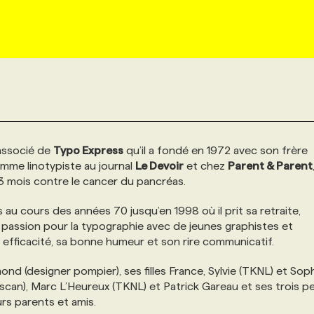
-associé de
Typo Express
qu’il a fondé en 1972 avec son frère
mme linotypiste au journal
Le Devoir
et chez
Parent & Parent
 mois contre le cancer du pancréas.
au cours des années 70 jusqu’en 1998 où il prit sa retraite,
sa passion pour la typographie avec de jeunes graphistes et
n efficacité, sa bonne humeur et son rire communicatif.
mond (designer pompier), ses filles France, Sylvie (TKNL) et Sop
scan), Marc L’Heureux (TKNL) et Patrick Gareau et ses trois pe
urs parents et amis.