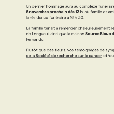
NOS TARIFS
ANNONCEZ AVEC NOUS
Un dernier hommage aura au complexe funéraire
5 novembre prochain dès 13 h
, où famille et a
la résidence funéraire à 16 h 30.
PROGRAMMES DE SUBVENTIONS
La famille tenait à remercier chaleureusement l’
de Longueuil ainsi que la maison
Source Bleue d
FAQ
Fernando.
Plutôt que des fleurs, vos témoignages de symp
ANNONCEZ AVEC NOUS
de la Société de recherche sur le cancer
et/ou