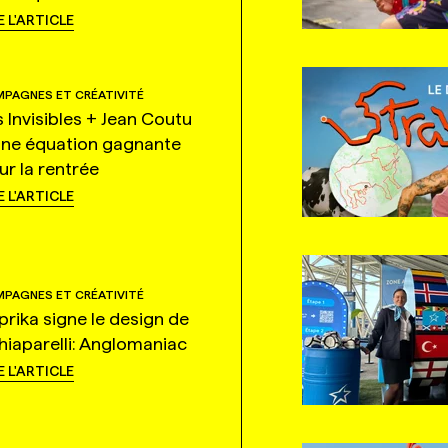
E L'ARTICLE
PAGNES ET CRÉATIVITÉ
s Invisibles + Jean Coutu
une équation gagnante
ur la rentrée
E L'ARTICLE
PAGNES ET CRÉATIVITÉ
prika signe le design de
hiaparelli: Anglomaniac
E L'ARTICLE