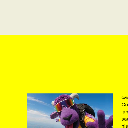
CAM
Co
la
sa
hi