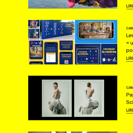
LIR
CAM
Le
= 
po
LIR
CAM
Pa
Sc
LIR