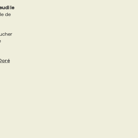
eudi le
lle de
oucher
e
Doré