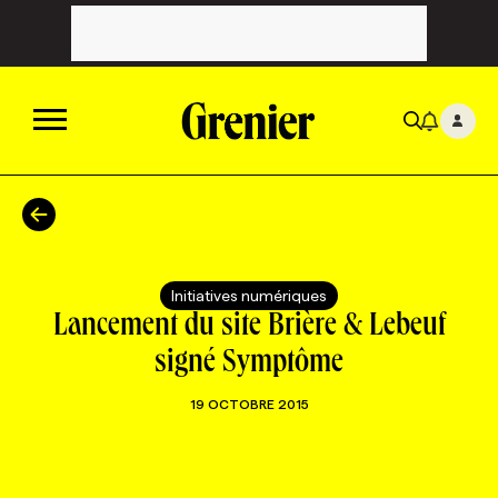
ACTUALITÉS
CATÉGORIES
MAGAZINE
Initiatives numériques
Lancement du site Brière & Lebeuf
TOUTES LES CATÉGORIES
CHRONIQUES
FORFAITS ABONNEMENT
INFOLETTRES
signé Symptôme
19 OCTOBRE 2015
TOUTES LES CHRONIQUES
CAMPAGNES ET CRÉATIVITÉ
VOIR TOUTES LES PARUTIONS
INFOLETTRE EN BREF
EMPLOIS
NOUVEAU!
RESSOURCES HUMAINES
NOMINATIONS
ANNONCEZ AVEC NOUS
BULLETIN FORMATION
EMPLOYEUR
CONFÉRENCES