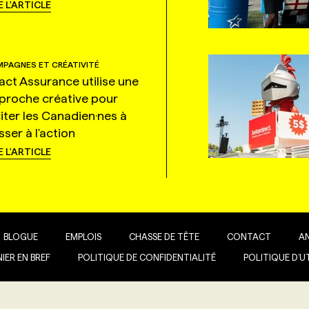
E L'ARTICLE
PAGNES ET CRÉATIVITÉ
tact Assurance utilise une
proche créative pour
citer les Canadien·nes à
ser à l'action
E L'ARTICLE
BLOGUE
EMPLOIS
CHASSE DE TÊTE
CONTACT
A
IER EN BREF
POLITIQUE DE CONFIDENTIALITÉ
POLITIQUE D’U