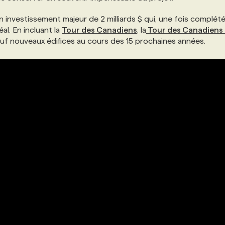
 investissement majeur de 2 milliards $ qui, une fois complété
al. En incluant la
Tour des Canadiens
, la
Tour des Canadiens
uf nouveaux édifices au cours des 15 prochaines années.