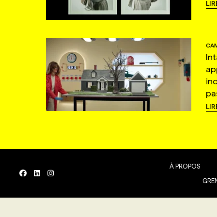
LIR
CAM
In
ap
in
pas
LIR
À PROPOS
GREN