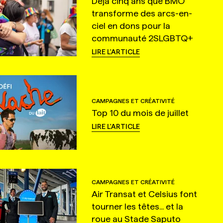
Déjà cinq ans que BMO
transforme des arcs-en-
ciel en dons pour la
communauté 2SLGBTQ+
LIRE L'ARTICLE
CAMPAGNES ET CRÉATIVITÉ
Top 10 du mois de juillet
LIRE L'ARTICLE
CAMPAGNES ET CRÉATIVITÉ
Air Transat et Celsius font
tourner les têtes... et la
roue au Stade Saputo