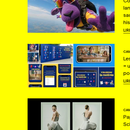
Co
la
sa
hi
LIR
CAM
Le
= 
po
LIR
CAM
Pa
Sc