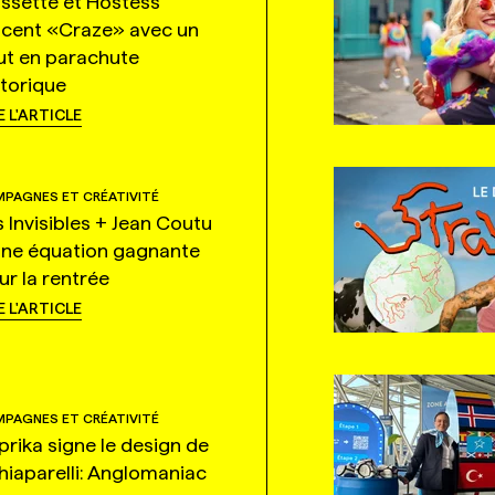
ssette et Hostess
ncent «Craze» avec un
ut en parachute
storique
E L'ARTICLE
PAGNES ET CRÉATIVITÉ
s Invisibles + Jean Coutu
une équation gagnante
ur la rentrée
E L'ARTICLE
PAGNES ET CRÉATIVITÉ
prika signe le design de
hiaparelli: Anglomaniac