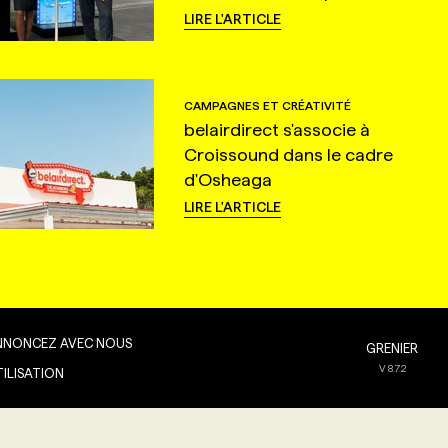
LIRE L'ARTICLE
CAMPAGNES ET CRÉATIVITÉ
belairdirect s'associe à
Croissound dans le cadre
d'Osheaga
LIRE L'ARTICLE
NNONCEZ AVEC NOUS
GRENIER
V
8.7.2
TILISATION