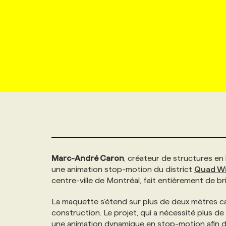
NOUVEAU!
RESSOURCES HUMAINES
NOMINATIONS
ANNONCEZ AVEC NOUS
BULLETIN FORMATION
EMPLOYEUR
CONFÉRENCES
MARKETING ET COMMUNICATION
NOUVEAUX MANDATS
AFFICHEZ UN POSTE / TARIFS
CANDIDAT
BULLETIN RECRUTEMENT
NOS CONFÉRENCES
FORMATIONS
WEB & MÉDIAS SOCIAUX
VOIR LES OFFRES
AFFAIRES DE L'INDUSTRIE
CONSULTER LA CVTHÈQUE
INFOLETTRE PUBLICITÉ
FAQ
NOS FORMATIONS EN LIGNE
CHASSE DE TÊTE
MARKETING DURABLE
PROFIL CANDIDAT
INITIATIVES NUMÉRIQUES
PROFIL ENTREPRISE
ANNONCEZ AVEC NOUS
ANNONCEZ AVEC NOUS
NOS PARCOURS DE FORMATIONS
SERVICE DE CHASSE DE TÊTE
GEO/SEO
PRIX ET DISTINCTIONS
FAQ
FORMATIONS PERSONNALISÉES
NOS TARIFS
Marc-André Caron
, créateur de structures en 
une animation stop-motion du district
Quad W
ÉVÉNEMENTIEL
TENDANCES
ANNONCEZ AVEC NOUS
NOS FORMATEUR‧RICES
NOS EXPERTISES
centre-ville de Montréal, fait entièrement de b
La maquette s’étend sur plus de deux mètres ca
NOS AUTEUR‧RICES
POURQUOI CHOISIR NOS FORMATIONS
FAQ
construction. Le projet, qui a nécessité plus de
une animation dynamique en stop-motion afin de