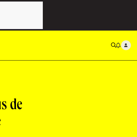
us de
e