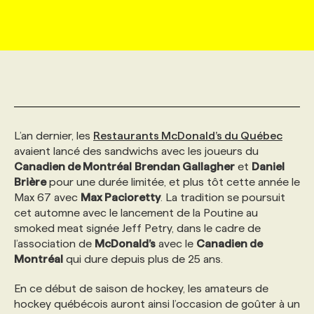
MARKETING ET COMMUNICATION
NOUVEAUX MANDATS
AFFICHEZ UN POSTE / TARIFS
CANDIDAT
BULLETIN RECRUTEMENT
NOS CONFÉRENCES
FORMATIONS
WEB & MÉDIAS SOCIAUX
VOIR LES OFFRES
AFFAIRES DE L'INDUSTRIE
CONSULTER LA CVTHÈQUE
INFOLETTRE PUBLICITÉ
FAQ
NOS FORMATIONS EN LIGNE
CHASSE DE TÊTE
MARKETING DURABLE
PROFIL CANDIDAT
INITIATIVES NUMÉRIQUES
PROFIL ENTREPRISE
ANNONCEZ AVEC NOUS
ANNONCEZ AVEC NOUS
NOS PARCOURS DE FORMATIONS
SERVICE DE CHASSE DE TÊTE
L’an dernier, les
Restaurants McDonald’s du Québec
avaient lancé des sandwichs avec les joueurs du
Canadien de Montréal
Brendan Gallagher
et
Daniel
GEO/SEO
PRIX ET DISTINCTIONS
FAQ
FORMATIONS PERSONNALISÉES
NOS TARIFS
Brière
pour une durée limitée, et plus tôt cette année le
Max 67 avec
Max Pacioretty
. La tradition se poursuit
cet automne avec le lancement de la Poutine au
ÉVÉNEMENTIEL
TENDANCES
ANNONCEZ AVEC NOUS
NOS FORMATEUR‧RICES
NOS EXPERTISES
smoked meat signée Jeff Petry, dans le cadre de
l’association de
McDonald’s
avec le
Canadien de
NOS AUTEUR‧RICES
Montréal
POURQUOI CHOISIR NOS FORMATIONS
FAQ
qui dure depuis plus de 25 ans.
En ce début de saison de hockey, les amateurs de
NOS TARIFS
ANNONCEZ AVEC NOUS
hockey québécois auront ainsi l’occasion de goûter à un