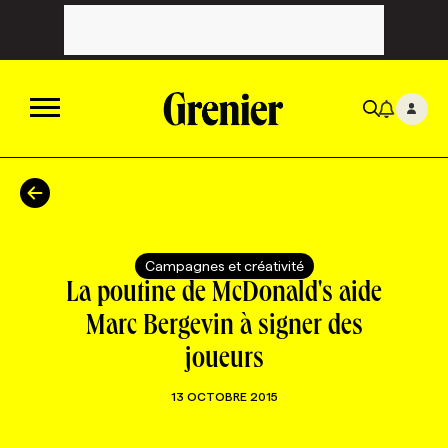
ACTUALITÉS
CATÉGORIES
MAGAZINE
Campagnes et créativité
La poutine de McDonald's aide
TOUTES LES CATÉGORIES
CHRONIQUES
FORFAITS ABONNEMENT
INFOLETTRES
Marc Bergevin à signer des
joueurs
TOUTES LES CHRONIQUES
CAMPAGNES ET CRÉATIVITÉ
VOIR TOUTES LES PARUTIONS
INFOLETTRE EN BREF
EMPLOIS
13 OCTOBRE 2015
NOUVEAU!
RESSOURCES HUMAINES
NOMINATIONS
ANNONCEZ AVEC NOUS
BULLETIN FORMATION
EMPLOYEUR
CONFÉRENCES