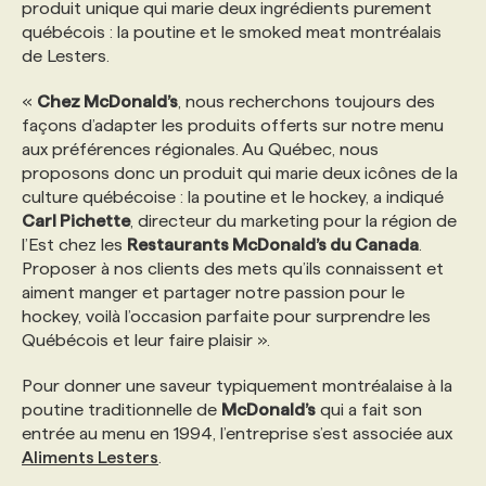
produit unique qui marie deux ingrédients purement
québécois : la poutine et le smoked meat montréalais
PROGRAMMES DE SUBVENTIONS
de Lesters.
«
Chez McDonald’s
, nous recherchons toujours des
FAQ
façons d’adapter les produits offerts sur notre menu
aux préférences régionales. Au Québec, nous
proposons donc un produit qui marie deux icônes de la
ANNONCEZ AVEC NOUS
culture québécoise : la poutine et le hockey, a indiqué
Carl Pichette
, directeur du marketing pour la région de
l’Est chez les
Restaurants McDonald’s du Canada
.
Proposer à nos clients des mets qu’ils connaissent et
aiment manger et partager notre passion pour le
hockey, voilà l’occasion parfaite pour surprendre les
Québécois et leur faire plaisir ».
Pour donner une saveur typiquement montréalaise à la
poutine traditionnelle de
McDonald’s
qui a fait son
entrée au menu en 1994, l’entreprise s’est associée aux
Aliments Lesters
.