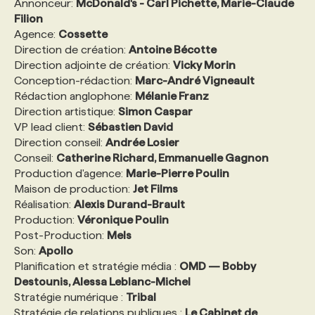
Annonceur:
McDonald's - Carl Pichette, Marie-Claude
Filion
Agence:
Cossette
Direction de création:
Antoine Bécotte
Direction adjointe de création:
Vicky Morin
Conception-rédaction:
Marc-André Vigneault
Rédaction anglophone:
Mélanie Franz
Direction artistique:
Simon Caspar
VP lead client:
Sébastien David
Direction conseil:
Andrée Losier
Conseil:
Catherine Richard, Emmanuelle Gagnon
Production d'agence:
Marie-Pierre Poulin
Maison de production:
Jet Films
Réalisation:
Alexis Durand-Brault
Production:
Véronique Poulin
Post-Production:
Mels
Son:
Apollo
Planification et stratégie média :
OMD — Bobby
Destounis, Alessa Leblanc-Michel
Stratégie numérique :
Tribal
Stratégie de relations publiques :
Le Cabinet de