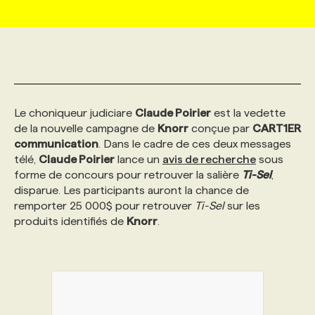
MARKETING ET COMMUNICATION
NOUVEAUX MANDATS
AFFICHEZ UN POSTE / TARIFS
CANDIDAT
BULLETIN RECRUTEMENT
NOS CONFÉRENCES
FORMATIONS
WEB & MÉDIAS SOCIAUX
VOIR LES OFFRES
AFFAIRES DE L'INDUSTRIE
CONSULTER LA CVTHÈQUE
INFOLETTRE PUBLICITÉ
FAQ
NOS FORMATIONS EN LIGNE
CHASSE DE TÊTE
Le choniqueur judiciare
Claude Poirier
est la vedette
MARKETING DURABLE
PROFIL CANDIDAT
INITIATIVES NUMÉRIQUES
PROFIL ENTREPRISE
ANNONCEZ AVEC NOUS
ANNONCEZ AVEC NOUS
NOS PARCOURS DE FORMATIONS
SERVICE DE CHASSE DE TÊTE
de la nouvelle campagne de
Knorr
conçue par
CART1ER
communication
. Dans le cadre de ces deux messages
télé,
Claude Poirier
lance un
avis de recherche
sous
GEO/SEO
PRIX ET DISTINCTIONS
FAQ
FORMATIONS PERSONNALISÉES
NOS TARIFS
forme de concours pour retrouver la salière
Ti-Sel
,
disparue. Les participants auront la chance de
remporter 25 000$ pour retrouver
Ti-Sel
sur les
ÉVÉNEMENTIEL
TENDANCES
ANNONCEZ AVEC NOUS
NOS FORMATEUR‧RICES
NOS EXPERTISES
produits identifiés de
Knorr
.
NOS AUTEUR‧RICES
POURQUOI CHOISIR NOS FORMATIONS
FAQ
NOS TARIFS
ANNONCEZ AVEC NOUS