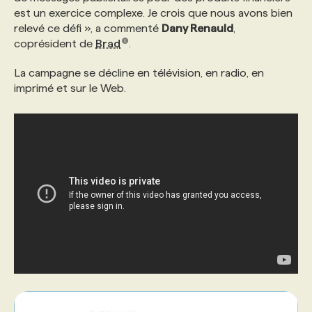
est un exercice complexe. Je crois que nous avons bien
relevé ce défi », a commenté
Dany Renauld
,
PROGRAMMES DE SUBVENTIONS
coprésident de
Brad
.
La campagne se décline en télévision, en radio, en
FAQ
imprimé et sur le Web.
ANNONCEZ AVEC NOUS