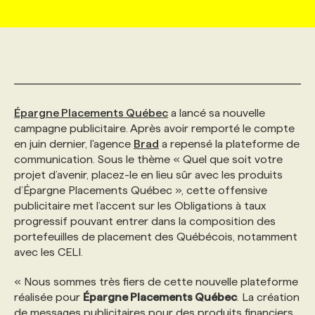
MARKETING ET COMMUNICATION
NOUVEAUX MANDATS
AFFICHEZ UN POSTE / TARIFS
CANDIDAT
BULLETIN RECRUTEMENT
NOS CONFÉRENCES
FORMATIONS
WEB & MÉDIAS SOCIAUX
VOIR LES OFFRES
AFFAIRES DE L'INDUSTRIE
CONSULTER LA CVTHÈQUE
INFOLETTRE PUBLICITÉ
FAQ
NOS FORMATIONS EN LIGNE
CHASSE DE TÊTE
Épargne Placements Québec
a lancé sa nouvelle
MARKETING DURABLE
PROFIL CANDIDAT
INITIATIVES NUMÉRIQUES
PROFIL ENTREPRISE
ANNONCEZ AVEC NOUS
ANNONCEZ AVEC NOUS
NOS PARCOURS DE FORMATIONS
SERVICE DE CHASSE DE TÊTE
campagne publicitaire. Après avoir remporté le compte
en juin dernier, l'agence
Brad
a repensé la plateforme de
communication. Sous le thème « Quel que soit votre
GEO/SEO
PRIX ET DISTINCTIONS
FAQ
FORMATIONS PERSONNALISÉES
NOS TARIFS
projet d’avenir, placez-le en lieu sûr avec les produits
d’Épargne Placements Québec », cette offensive
publicitaire met l’accent sur les Obligations à taux
ÉVÉNEMENTIEL
TENDANCES
ANNONCEZ AVEC NOUS
NOS FORMATEUR‧RICES
NOS EXPERTISES
progressif pouvant entrer dans la composition des
portefeuilles de placement des Québécois, notamment
avec les CELI.
NOS AUTEUR‧RICES
POURQUOI CHOISIR NOS FORMATIONS
FAQ
« Nous sommes très fiers de cette nouvelle plateforme
réalisée pour
Épargne Placements Québec
. La création
NOS TARIFS
ANNONCEZ AVEC NOUS
de messages publicitaires pour des produits financiers