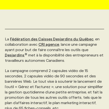
MARKETING ET COMMUNICATION
NOUVEAUX MANDATS
AFFICHEZ UN POSTE / TARIFS
CANDIDAT
BULLETIN RECRUTEMENT
NOS CONFÉRENCES
FORMATIONS
WEB & MÉDIAS SOCIAUX
VOIR LES OFFRES
AFFAIRES DE L'INDUSTRIE
CONSULTER LA CVTHÈQUE
INFOLETTRE PUBLICITÉ
FAQ
NOS FORMATIONS EN LIGNE
CHASSE DE TÊTE
La
Fédération des Caisses Desjardins du Québec
, en
MARKETING DURABLE
PROFIL CANDIDAT
INITIATIVES NUMÉRIQUES
PROFIL ENTREPRISE
ANNONCEZ AVEC NOUS
ANNONCEZ AVEC NOUS
NOS PARCOURS DE FORMATIONS
SERVICE DE CHASSE DE TÊTE
collaboration avec
CRI agence
, lance une campagne
ayant pour but de faire connaître les outils que
Desjardins
met à la disponibilité des entrepreneurs et
GEO/SEO
PRIX ET DISTINCTIONS
FAQ
FORMATIONS PERSONNALISÉES
NOS TARIFS
travailleurs autonomes Canadiens.
La campagne comprend 2 capsules vidéo de 15
ÉVÉNEMENTIEL
TENDANCES
ANNONCEZ AVEC NOUS
NOS FORMATEUR‧RICES
NOS EXPERTISES
secondes, 2 capsules vidéo de 90 secondes et des
bannières Web. Le tout vise à soutenir le lancement de
l’outil « Gérez et Facturez », une solution pour simplifier
NOS AUTEUR‧RICES
POURQUOI CHOISIR NOS FORMATIONS
FAQ
la gestion quotidienne d’une petite entreprise, et fait la
promotion de tous les autres outils offerts, tels que le
plan d’affaires interactif, le plan marketing interactif,
NOS TARIFS
ANNONCEZ AVEC NOUS
plus de 65 fiches-conseils, etc.