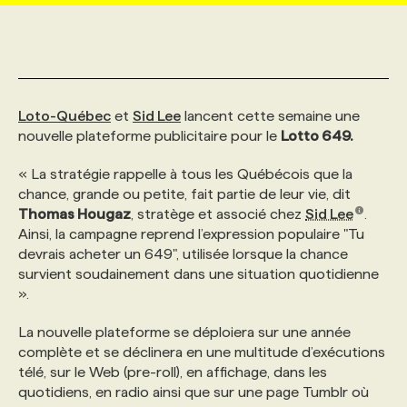
MARKETING ET COMMUNICATION
NOUVEAUX MANDATS
AFFICHEZ UN POSTE / TARIFS
CANDIDAT
BULLETIN RECRUTEMENT
NOS CONFÉRENCES
FORMATIONS
WEB & MÉDIAS SOCIAUX
VOIR LES OFFRES
AFFAIRES DE L'INDUSTRIE
CONSULTER LA CVTHÈQUE
INFOLETTRE PUBLICITÉ
FAQ
NOS FORMATIONS EN LIGNE
CHASSE DE TÊTE
Loto-Québec
et
Sid Lee
lancent cette semaine une
nouvelle plateforme publicitaire pour le
Lotto 649.
MARKETING DURABLE
PROFIL CANDIDAT
INITIATIVES NUMÉRIQUES
PROFIL ENTREPRISE
ANNONCEZ AVEC NOUS
ANNONCEZ AVEC NOUS
NOS PARCOURS DE FORMATIONS
SERVICE DE CHASSE DE TÊTE
« La stratégie rappelle à tous les Québécois que la
chance, grande ou petite, fait partie de leur vie, dit
Thomas Hougaz
, stratège et associé chez
Sid Lee
.
GEO/SEO
PRIX ET DISTINCTIONS
FAQ
FORMATIONS PERSONNALISÉES
NOS TARIFS
Ainsi, la campagne reprend l’expression populaire "Tu
devrais acheter un 649", utilisée lorsque la chance
survient soudainement dans une situation quotidienne
ÉVÉNEMENTIEL
TENDANCES
ANNONCEZ AVEC NOUS
NOS FORMATEUR‧RICES
NOS EXPERTISES
».
La nouvelle plateforme se déploiera sur une année
NOS AUTEUR‧RICES
POURQUOI CHOISIR NOS FORMATIONS
FAQ
complète et se déclinera en une multitude d’exécutions
télé, sur le Web (pre-roll), en affichage, dans les
quotidiens, en radio ainsi que sur une page Tumblr où
NOS TARIFS
ANNONCEZ AVEC NOUS