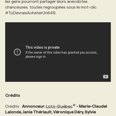
les gens pourront partager leurs anecdotes
chanceuses, toutes regroupées sous le mot-clic
PROGRAMMES DE SUBVENTIONS
#TuDevraisAcheterUn649.
FAQ
ANNONCEZ AVEC NOUS
Crédits
Crédits :
Annonceur:
Loto-Québec
- Marie-Claudel
Lalonde, Janie Thériault, Véronique Déry, Sylvie