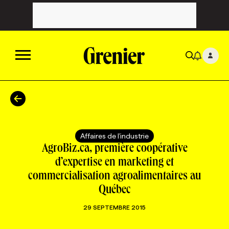
ACTUALITÉS
CATÉGORIES
MAGAZINE
Affaires de l'industrie
AgroBiz.ca, première coopérative
TOUTES LES CATÉGORIES
CHRONIQUES
FORFAITS ABONNEMENT
INFOLETTRES
d’expertise en marketing et
commercialisation agroalimentaires au
Québec
TOUTES LES CHRONIQUES
CAMPAGNES ET CRÉATIVITÉ
VOIR TOUTES LES PARUTIONS
INFOLETTRE EN BREF
EMPLOIS
29 SEPTEMBRE 2015
NOUVEAU!
RESSOURCES HUMAINES
NOMINATIONS
ANNONCEZ AVEC NOUS
BULLETIN FORMATION
EMPLOYEUR
CONFÉRENCES