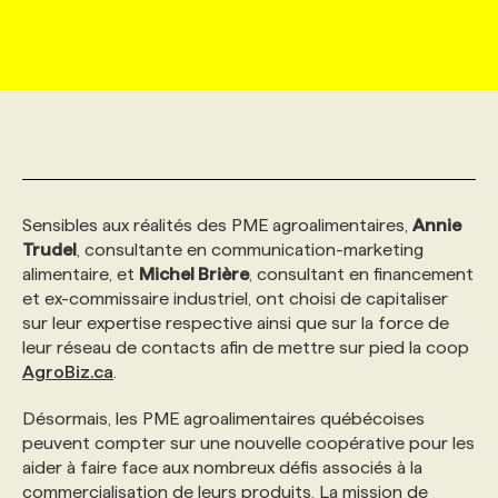
MARKETING ET COMMUNICATION
NOUVEAUX MANDATS
AFFICHEZ UN POSTE / TARIFS
CANDIDAT
BULLETIN RECRUTEMENT
NOS CONFÉRENCES
FORMATIONS
WEB & MÉDIAS SOCIAUX
VOIR LES OFFRES
AFFAIRES DE L'INDUSTRIE
CONSULTER LA CVTHÈQUE
INFOLETTRE PUBLICITÉ
FAQ
NOS FORMATIONS EN LIGNE
CHASSE DE TÊTE
MARKETING DURABLE
PROFIL CANDIDAT
INITIATIVES NUMÉRIQUES
PROFIL ENTREPRISE
ANNONCEZ AVEC NOUS
ANNONCEZ AVEC NOUS
NOS PARCOURS DE FORMATIONS
SERVICE DE CHASSE DE TÊTE
Sensibles aux réalités des PME agroalimentaires,
Annie
Trudel
, consultante en communication-marketing
GEO/SEO
PRIX ET DISTINCTIONS
FAQ
FORMATIONS PERSONNALISÉES
NOS TARIFS
alimentaire, et
Michel Brière
, consultant en financement
et ex-commissaire industriel, ont choisi de capitaliser
sur leur expertise respective ainsi que sur la force de
ÉVÉNEMENTIEL
TENDANCES
ANNONCEZ AVEC NOUS
NOS FORMATEUR‧RICES
NOS EXPERTISES
leur réseau de contacts afin de mettre sur pied la coop
AgroBiz.ca
.
NOS AUTEUR‧RICES
POURQUOI CHOISIR NOS FORMATIONS
FAQ
Désormais, les PME agroalimentaires québécoises
peuvent compter sur une nouvelle coopérative pour les
aider à faire face aux nombreux défis associés à la
NOS TARIFS
ANNONCEZ AVEC NOUS
commercialisation de leurs produits. La mission de