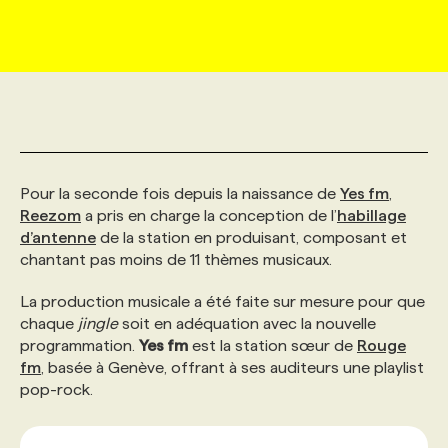
MARKETING ET COMMUNICATION
NOUVEAUX MANDATS
AFFICHEZ UN POSTE / TARIFS
CANDIDAT
BULLETIN RECRUTEMENT
NOS CONFÉRENCES
FORMATIONS
WEB & MÉDIAS SOCIAUX
VOIR LES OFFRES
AFFAIRES DE L'INDUSTRIE
CONSULTER LA CVTHÈQUE
INFOLETTRE PUBLICITÉ
FAQ
NOS FORMATIONS EN LIGNE
CHASSE DE TÊTE
MARKETING DURABLE
PROFIL CANDIDAT
INITIATIVES NUMÉRIQUES
PROFIL ENTREPRISE
ANNONCEZ AVEC NOUS
ANNONCEZ AVEC NOUS
NOS PARCOURS DE FORMATIONS
SERVICE DE CHASSE DE TÊTE
Pour la seconde fois depuis la naissance de
Yes fm
,
Reezom
a pris en charge la conception de l’
habillage
d’antenne
de la station en produisant, composant et
GEO/SEO
PRIX ET DISTINCTIONS
FAQ
FORMATIONS PERSONNALISÉES
NOS TARIFS
chantant pas moins de 11 thèmes musicaux.
La production musicale a été faite sur mesure pour que
ÉVÉNEMENTIEL
TENDANCES
ANNONCEZ AVEC NOUS
NOS FORMATEUR‧RICES
NOS EXPERTISES
chaque
jingle
soit en adéquation avec la nouvelle
programmation.
Yes fm
est la station sœur de
Rouge
fm
, basée à Genève, offrant à ses auditeurs une playlist
NOS AUTEUR‧RICES
POURQUOI CHOISIR NOS FORMATIONS
FAQ
pop-rock.
NOS TARIFS
ANNONCEZ AVEC NOUS