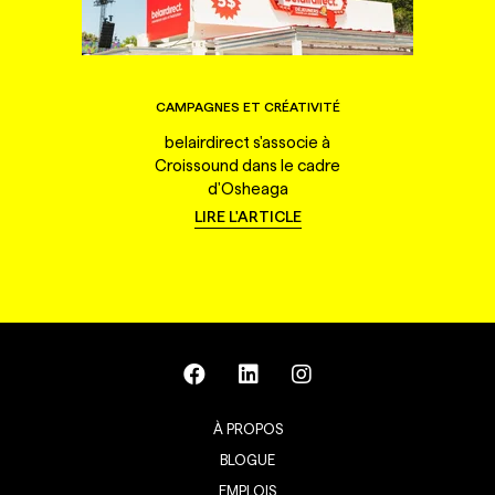
CAMPAGNES ET CRÉATIVITÉ
belairdirect s'associe à
Croissound dans le cadre
d'Osheaga
LIRE L'ARTICLE
À PROPOS
BLOGUE
EMPLOIS