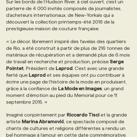
Sur les bords de l’Hudson River, à ciel ouvert, c’est un
parterre de 4 000 invités composés de journalistes,
PROGRAMMES DE SUBVENTIONS
d’acheteurs internationaux, de New-Yorkais qui a
découvert la collection printemps-été 2016 de la
prestigieuse maison de couture française.
FAQ
« Le décor, librement inspiré des favelas des quartiers
de Rio, a été construit à partir de plus de 216 tonnes de
ANNONCEZ AVEC NOUS
matériaux de récupération et a demandé plus de 6 mois
de travail en recherche et production, précise
Serge
Pointet
, Président de
Laprod
. C’est avec une grande
fierté que
Laprod
et ses équipes ont pu contribuer à
écrire une page de l’histoire de la mode en produisant,
grâce à la confiance de
La Mode en Images
, un grand
moment d’émotion au pied du Memorial pour ce 11
septembre 2015. »
Imaginé conjointement par
Riccardo Tisci
et la grande
artiste
Marina Abramović
, ce spectacle composé de
chants de cultures et religions différentes a rendu un
bel hommage à l’amour en cette date commémorative.