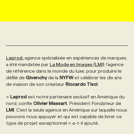
MARKETING ET COMMUNICATION
NOUVEAUX MANDATS
AFFICHEZ UN POSTE / TARIFS
CANDIDAT
BULLETIN RECRUTEMENT
NOS CONFÉRENCES
FORMATIONS
WEB & MÉDIAS SOCIAUX
VOIR LES OFFRES
AFFAIRES DE L'INDUSTRIE
CONSULTER LA CVTHÈQUE
INFOLETTRE PUBLICITÉ
FAQ
NOS FORMATIONS EN LIGNE
CHASSE DE TÊTE
MARKETING DURABLE
PROFIL CANDIDAT
INITIATIVES NUMÉRIQUES
PROFIL ENTREPRISE
ANNONCEZ AVEC NOUS
ANNONCEZ AVEC NOUS
NOS PARCOURS DE FORMATIONS
SERVICE DE CHASSE DE TÊTE
Laprod
,
agence spécialisée en expériences de marques,
a été mandatée par
La Mode en Images (LMI)
, l’agence
de référence dans le monde du luxe, pour produire le
GEO/SEO
PRIX ET DISTINCTIONS
FAQ
FORMATIONS PERSONNALISÉES
NOS TARIFS
défilé de
Givenchy
de la
NYFW
et célébrer les dix ans
de maison de son créateur
Riccardo Tisci
.
ÉVÉNEMENTIEL
TENDANCES
ANNONCEZ AVEC NOUS
NOS FORMATEUR‧RICES
NOS EXPERTISES
«
Laprod
est notre partenaire exclusif en Amérique du
nord, confie
Olivier Massart
, Président Fondateur de
LMI
. C’est la seule agence en Amérique sur laquelle nous
NOS AUTEUR‧RICES
POURQUOI CHOISIR NOS FORMATIONS
FAQ
pouvons nous appuyer et qui est capable de livrer ce
type de projet exceptionnel » a-t-il ajouté.
NOS TARIFS
ANNONCEZ AVEC NOUS