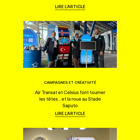
LIRE L'ARTICLE
CAMPAGNES ET CRÉATIVITÉ
Air Transat et Celsius font tourner
les têtes... et la roue au Stade
Saputo
LIRE L'ARTICLE