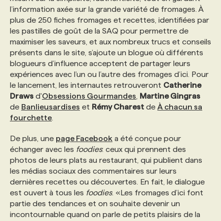
l’information axée sur la grande variété de fromages. À
plus de 250 fiches fromages et recettes, identifiées par
PROGRAMMES DE SUBVENTIONS
les pastilles de goût de la SAQ pour permettre de
maximiser les saveurs, et aux nombreux trucs et conseils
présents dans le site, s’ajoute un blogue où différents
FAQ
blogueurs d’influence acceptent de partager leurs
expériences avec l’un ou l’autre des fromages d’ici. Pour
le lancement, les internautes retrouveront
Catherine
ANNONCEZ AVEC NOUS
Draws
d'
Obsessions Gourmandes
,
Martine Gingras
de
Banlieusardises
et
Rémy Charest
de
À chacun sa
fourchette
.
De plus, une
page Facebook
a été conçue pour
échanger avec les
foodies
: ceux qui prennent des
photos de leurs plats au restaurant, qui publient dans
les médias sociaux des commentaires sur leurs
dernières recettes ou découvertes. En fait, le dialogue
est ouvert à tous les
foodies
. «Les fromages d’ici font
partie des tendances et on souhaite devenir un
incontournable quand on parle de petits plaisirs de la