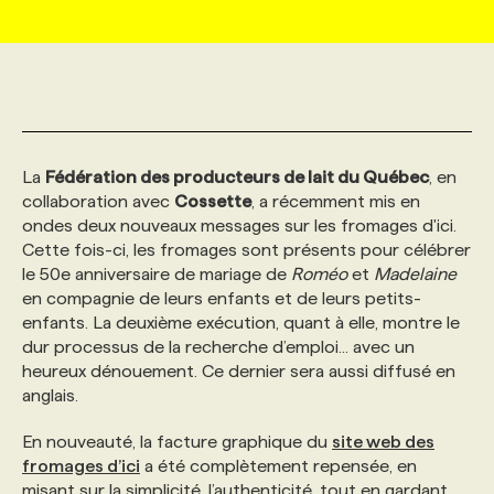
MARKETING ET COMMUNICATION
NOUVEAUX MANDATS
AFFICHEZ UN POSTE / TARIFS
CANDIDAT
BULLETIN RECRUTEMENT
NOS CONFÉRENCES
FORMATIONS
WEB & MÉDIAS SOCIAUX
VOIR LES OFFRES
AFFAIRES DE L'INDUSTRIE
CONSULTER LA CVTHÈQUE
INFOLETTRE PUBLICITÉ
FAQ
NOS FORMATIONS EN LIGNE
CHASSE DE TÊTE
La
Fédération des producteurs de lait du Québec
, en
MARKETING DURABLE
PROFIL CANDIDAT
INITIATIVES NUMÉRIQUES
PROFIL ENTREPRISE
ANNONCEZ AVEC NOUS
ANNONCEZ AVEC NOUS
NOS PARCOURS DE FORMATIONS
SERVICE DE CHASSE DE TÊTE
collaboration avec
Cossette
, a récemment mis en
ondes deux nouveaux messages sur les fromages d'ici.
Cette fois-ci, les fromages sont présents pour célébrer
GEO/SEO
PRIX ET DISTINCTIONS
FAQ
FORMATIONS PERSONNALISÉES
NOS TARIFS
le 50e anniversaire de mariage de
Roméo
et
Madelaine
en compagnie de leurs enfants et de leurs petits-
enfants. La deuxième exécution, quant à elle, montre le
ÉVÉNEMENTIEL
TENDANCES
ANNONCEZ AVEC NOUS
NOS FORMATEUR‧RICES
NOS EXPERTISES
dur processus de la recherche d’emploi... avec un
heureux dénouement. Ce dernier sera aussi diffusé en
anglais.
NOS AUTEUR‧RICES
POURQUOI CHOISIR NOS FORMATIONS
FAQ
En nouveauté, la facture graphique du
site web des
fromages d’ici
a été complètement repensée, en
NOS TARIFS
ANNONCEZ AVEC NOUS
misant sur la simplicité, l’authenticité, tout en gardant