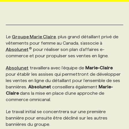
MARKETING ET COMMUNICATION
NOUVEAUX MANDATS
AFFICHEZ UN POSTE / TARIFS
CANDIDAT
BULLETIN RECRUTEMENT
NOS CONFÉRENCES
FORMATIONS
WEB & MÉDIAS SOCIAUX
VOIR LES OFFRES
AFFAIRES DE L'INDUSTRIE
CONSULTER LA CVTHÈQUE
INFOLETTRE PUBLICITÉ
FAQ
NOS FORMATIONS EN LIGNE
CHASSE DE TÊTE
Le
Groupe Marie Claire
, plus grand détaillant privé de
vêtements pour femme au Canada, s’associe à
Absolunet
pour réaliser son plan d’affaires e-
MARKETING DURABLE
PROFIL CANDIDAT
INITIATIVES NUMÉRIQUES
PROFIL ENTREPRISE
ANNONCEZ AVEC NOUS
ANNONCEZ AVEC NOUS
NOS PARCOURS DE FORMATIONS
SERVICE DE CHASSE DE TÊTE
commerce et pour propulser ses ventes en ligne.
Absolunet
travaillera avec l’équipe de
Marie-Claire
GEO/SEO
PRIX ET DISTINCTIONS
FAQ
FORMATIONS PERSONNALISÉES
NOS TARIFS
pour établir les assises qui permettront de développer
les ventes en ligne du détaillant pour l’ensemble de ses
bannières.
Absolunet
conseillera également
Marie-
ÉVÉNEMENTIEL
TENDANCES
ANNONCEZ AVEC NOUS
NOS FORMATEUR‧RICES
NOS EXPERTISES
Claire
dans la mise en place d’une approche de
commerce omnicanal.
NOS AUTEUR‧RICES
POURQUOI CHOISIR NOS FORMATIONS
FAQ
Le travail initial se concentrera sur une première
bannière pour ensuite être décliné sur les autres
bannières du groupe.
NOS TARIFS
ANNONCEZ AVEC NOUS