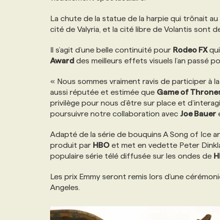
NOS TARIFS
ANNONCEZ AVEC NOUS
La chute de la statue de la harpie qui trônait
cité de Valyria, et la cité libre de Volantis sont
PROGRAMMES DE SUBVENTIONS
Il s’agit d’une belle continuité pour
Rodeo FX
qui
Award
des meilleurs effets visuels l’an passé p
FAQ
« Nous sommes vraiment ravis de participer à la 
aussi réputée et estimée que
Game of Throne
privilège pour nous d’être sur place et d’intera
ANNONCEZ AVEC NOUS
poursuivre notre collaboration avec
Joe Bauer
Adapté de la série de bouquins A Song of Ice an
produit par
HBO
et met en vedette Peter Dinklage
populaire série télé diffusée sur les ondes de
H
Les prix Emmy seront remis lors d’une cérémoni
Angeles.