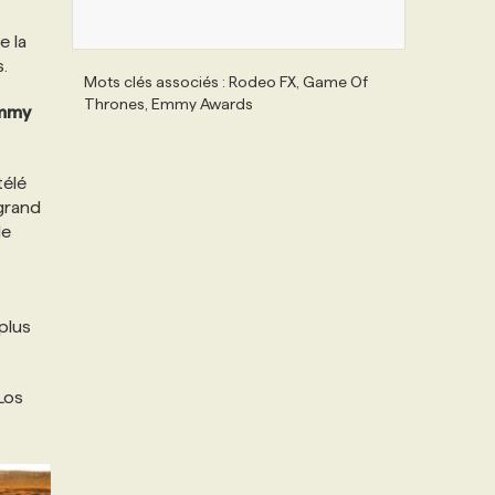
e la
s.
Mots clés associés : Rodeo FX, Game Of
Thrones, Emmy Awards
mmy
télé
 grand
de
 plus
Los