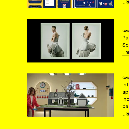
LIR
CAM
Pa
Sc
LIR
CAM
In
ap
in
pas
LIR