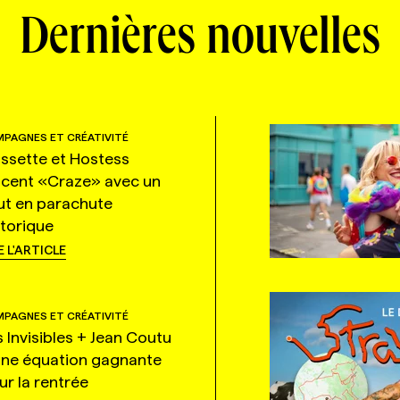
Dernières nouvelles
PAGNES ET CRÉATIVITÉ
ssette et Hostess
ncent «Craze» avec un
ut en parachute
storique
E L'ARTICLE
PAGNES ET CRÉATIVITÉ
s Invisibles + Jean Coutu
une équation gagnante
ur la rentrée