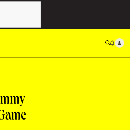
 Emmy
 Game