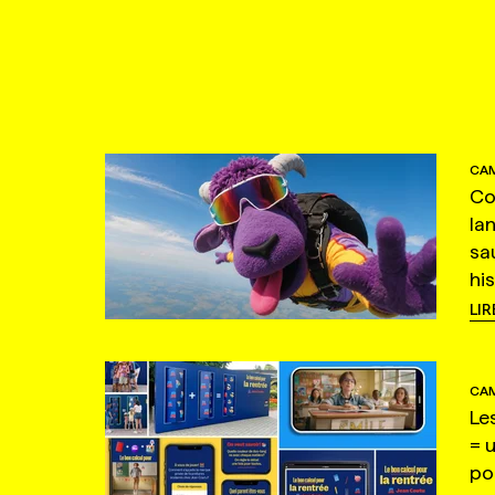
CAM
Co
la
sa
hi
LIR
CAM
Le
= 
po