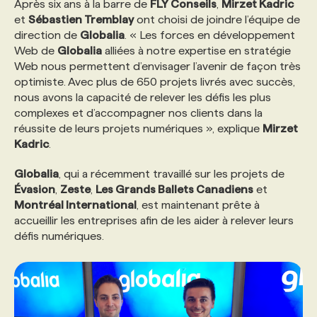
Après six ans à la barre de
FLY Conseils
,
Mirzet Kadric
et
Sébastien Tremblay
ont choisi de joindre l’équipe de
PROGRAMMES DE SUBVENTIONS
direction de
Globalia
. « Les forces en développement
Web de
Globalia
alliées à notre expertise en stratégie
Web nous permettent d’envisager l’avenir de façon très
FAQ
optimiste. Avec plus de 650 projets livrés avec succès,
nous avons la capacité de relever les défis les plus
complexes et d’accompagner nos clients dans la
ANNONCEZ AVEC NOUS
réussite de leurs projets numériques », explique
Mirzet
Kadric
.
Globalia
, qui a récemment travaillé sur les projets de
Évasion
,
Zeste
,
Les Grands Ballets Canadiens
et
Montréal International
, est maintenant prête à
accueillir les entreprises afin de les aider à relever leurs
défis numériques.