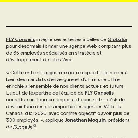
MARKETING ET COMMUNICATION
NOUVEAUX MANDATS
AFFICHEZ UN POSTE / TARIFS
CANDIDAT
BULLETIN RECRUTEMENT
NOS CONFÉRENCES
FORMATIONS
WEB & MÉDIAS SOCIAUX
VOIR LES OFFRES
AFFAIRES DE L'INDUSTRIE
CONSULTER LA CVTHÈQUE
INFOLETTRE PUBLICITÉ
FAQ
NOS FORMATIONS EN LIGNE
CHASSE DE TÊTE
FLY Conseils
intègre ses activités à celles de
Globalia
pour désormais former une agence Web comptant plus
de 65 employés spécialisés en stratégie et
MARKETING DURABLE
PROFIL CANDIDAT
INITIATIVES NUMÉRIQUES
PROFIL ENTREPRISE
ANNONCEZ AVEC NOUS
ANNONCEZ AVEC NOUS
NOS PARCOURS DE FORMATIONS
SERVICE DE CHASSE DE TÊTE
développement de sites Web.
« Cette entente augmente notre capacité de mener à
GEO/SEO
PRIX ET DISTINCTIONS
FAQ
FORMATIONS PERSONNALISÉES
NOS TARIFS
bien des mandats d’envergure et d’offrir une offre
enrichie à l’ensemble de nos clients actuels et futurs.
L’ajout de l’expertise de l’équipe de
FLY Conseils
ÉVÉNEMENTIEL
TENDANCES
ANNONCEZ AVEC NOUS
NOS FORMATEUR‧RICES
NOS EXPERTISES
constitue un tournant important dans notre désir de
devenir l’une des plus importantes agences Web du
Canada, d’ici 2020, avec comme objectif d’avoir plus de
NOS AUTEUR‧RICES
POURQUOI CHOISIR NOS FORMATIONS
FAQ
300 employés. », explique
Jonathan Moquin
, président
de
Globalia
.
NOS TARIFS
ANNONCEZ AVEC NOUS