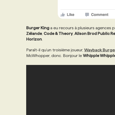
Burger King
a eu recours à plusieurs agences p
Zélande
,
Code & Theory
,
Alison Brod Public R
Horizon
.
Paraît-il qu’un troisième joueur,
Wayback Burge
McWhopper, donc. Bonjour le
Whipple Whippl