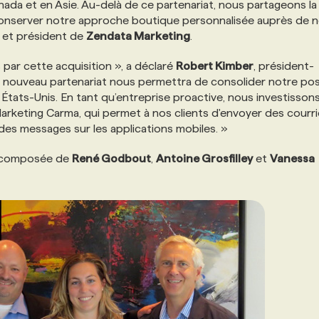
ada et en Asie. Au-delà de ce partenariat, nous partageons l
 conserver notre approche boutique personnalisée auprès de 
r et président de
Zendata Marketing
.
ar cette acquisition », a déclaré
Robert Kimber
, président-
e nouveau partenariat nous permettra de consolider notre pos
États-Unis. En tant qu’entreprise proactive, nous investisson
keting Carma, qui permet à nos clients d'envoyer des courri
des messages sur les applications mobiles. »
e, composée de
René Godbout
,
Antoine Grosfilley
et
Vanessa