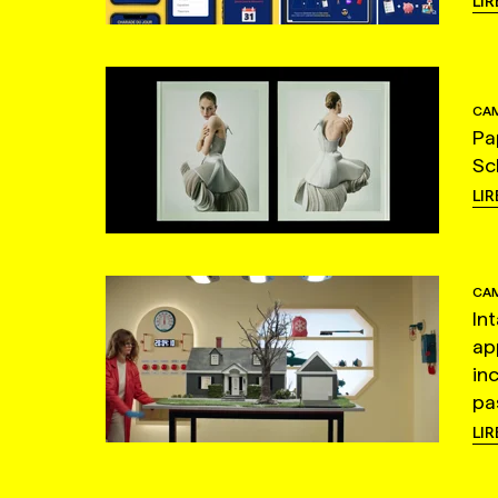
LIR
CAM
Pa
Sc
LIR
CAM
In
ap
in
pas
LIR