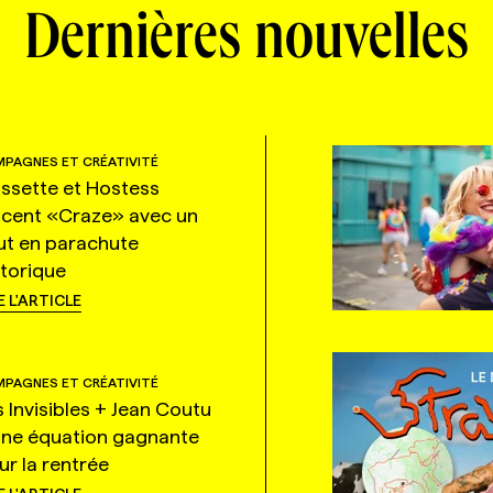
Dernières nouvelles
PAGNES ET CRÉATIVITÉ
ssette et Hostess
ncent «Craze» avec un
ut en parachute
storique
E L'ARTICLE
PAGNES ET CRÉATIVITÉ
s Invisibles + Jean Coutu
une équation gagnante
ur la rentrée