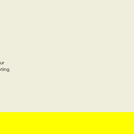
eur
ting,