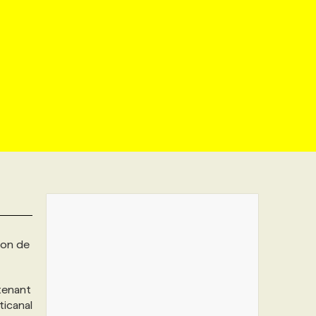
ion de
tenant
ticanal