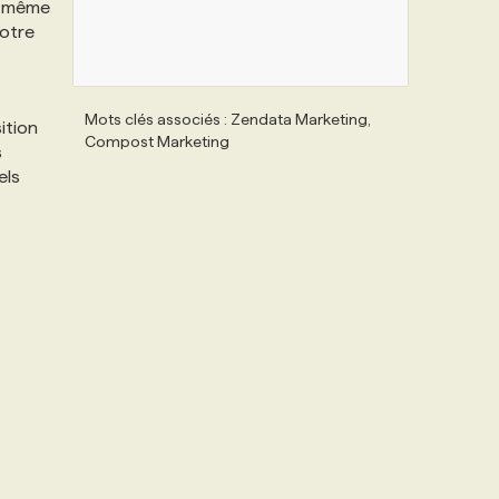
a même
notre
Mots clés associés : Zendata Marketing,
ition
Compost Marketing
s
els