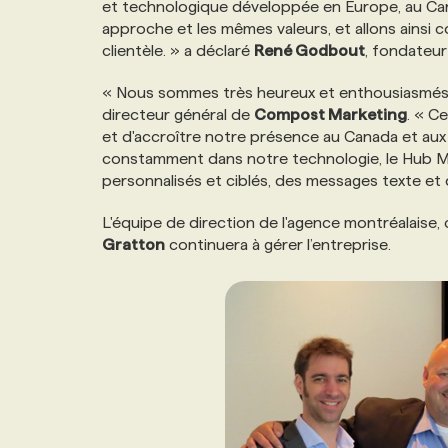
et technologique développée en Europe, au Can
NOS TARIFS
ANNONCEZ AVEC NOUS
approche et les mêmes valeurs, et allons ainsi
clientèle. » a déclaré
René Godbout
, fondateu
PROGRAMMES DE SUBVENTIONS
« Nous sommes très heureux et enthousiasmés p
directeur général de
Compost Marketing
. « C
et d'accroître notre présence au Canada et aux 
FAQ
constamment dans notre technologie, le Hub Mar
personnalisés et ciblés, des messages texte et 
ANNONCEZ AVEC NOUS
L'équipe de direction de l'agence montréalais
Gratton
continuera à gérer l’entreprise.