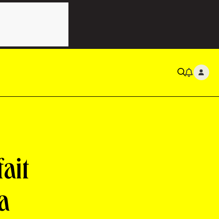
ait
a