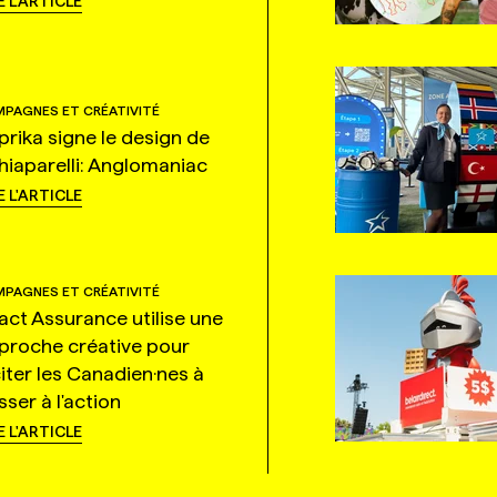
E L'ARTICLE
PAGNES ET CRÉATIVITÉ
prika signe le design de
hiaparelli: Anglomaniac
E L'ARTICLE
PAGNES ET CRÉATIVITÉ
tact Assurance utilise une
proche créative pour
citer les Canadien·nes à
ser à l'action
E L'ARTICLE