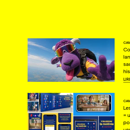
CAM
Co
la
sa
hi
LIR
CAM
Le
= 
po