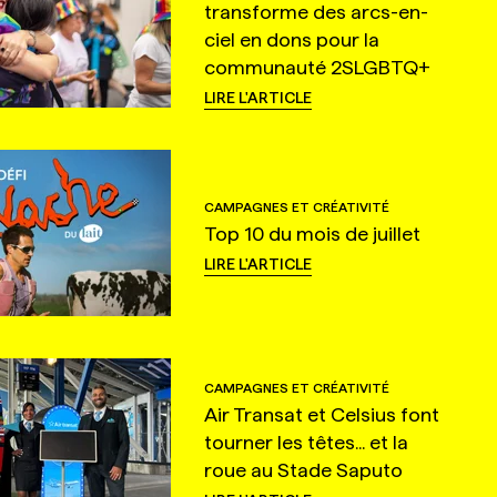
transforme des arcs-en-
ciel en dons pour la
communauté 2SLGBTQ+
LIRE L'ARTICLE
CAMPAGNES ET CRÉATIVITÉ
Top 10 du mois de juillet
LIRE L'ARTICLE
CAMPAGNES ET CRÉATIVITÉ
Air Transat et Celsius font
tourner les têtes... et la
roue au Stade Saputo