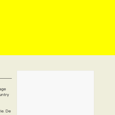
age
untry
ie. De