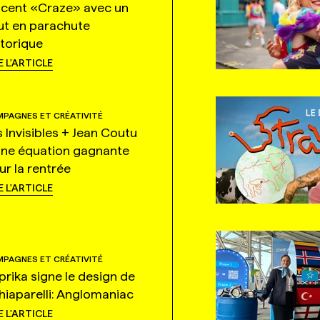
ncent «Craze» avec un
ut en parachute
storique
E L'ARTICLE
PAGNES ET CRÉATIVITÉ
s Invisibles + Jean Coutu
une équation gagnante
ur la rentrée
E L'ARTICLE
PAGNES ET CRÉATIVITÉ
prika signe le design de
hiaparelli: Anglomaniac
E L'ARTICLE