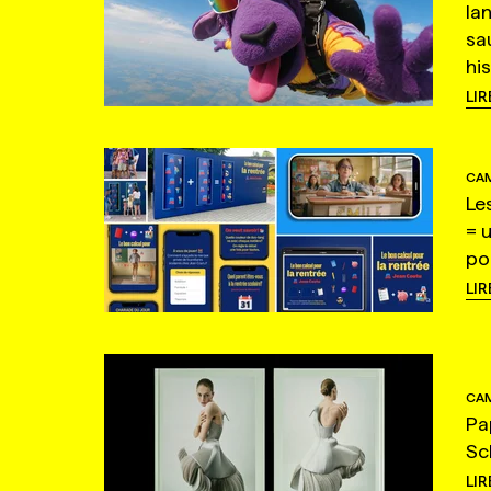
la
sa
hi
LIR
CAM
Le
= 
po
LIR
CAM
Pa
Sc
LIR