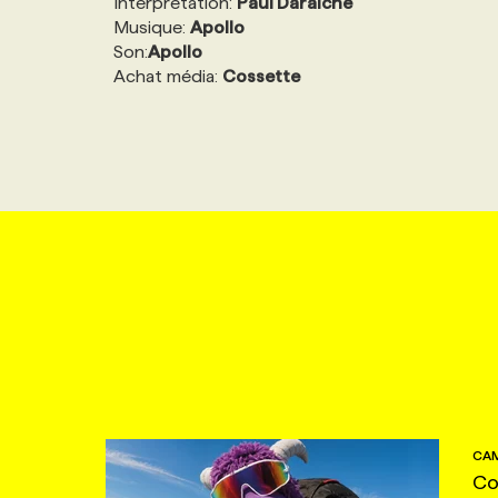
Interprétation:
Paul Daraîche
Musique:
Apollo
Son:
Apollo
Achat média:
Cossette
CAM
Co