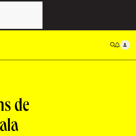
ns de
ala