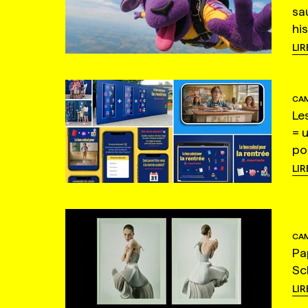
sa
hi
LIR
CAM
Le
= 
po
LIR
CAM
Pa
Sc
LIR