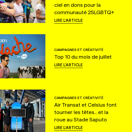
ciel en dons pour la
communauté 2SLGBTQ+
LIRE L'ARTICLE
CAMPAGNES ET CRÉATIVITÉ
Top 10 du mois de juillet
LIRE L'ARTICLE
CAMPAGNES ET CRÉATIVITÉ
Air Transat et Celsius font
tourner les têtes... et la
roue au Stade Saputo
LIRE L'ARTICLE