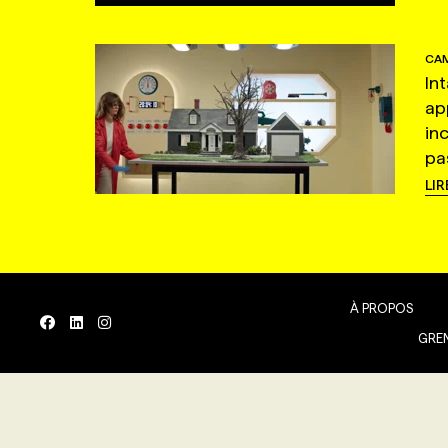
CAM
In
ap
in
pas
LIR
À PROPOS
GREN