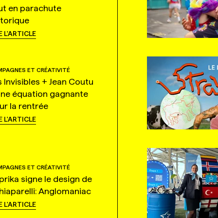
ut en parachute
storique
E L'ARTICLE
PAGNES ET CRÉATIVITÉ
s Invisibles + Jean Coutu
une équation gagnante
ur la rentrée
E L'ARTICLE
PAGNES ET CRÉATIVITÉ
prika signe le design de
hiaparelli: Anglomaniac
E L'ARTICLE