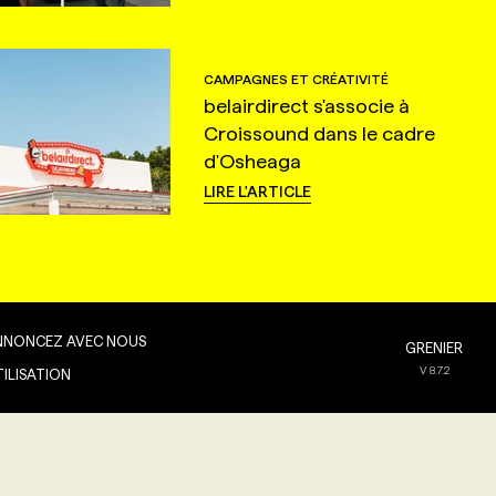
CAMPAGNES ET CRÉATIVITÉ
belairdirect s'associe à
Croissound dans le cadre
d'Osheaga
LIRE L'ARTICLE
NNONCEZ AVEC NOUS
GRENIER
V
8.7.2
TILISATION