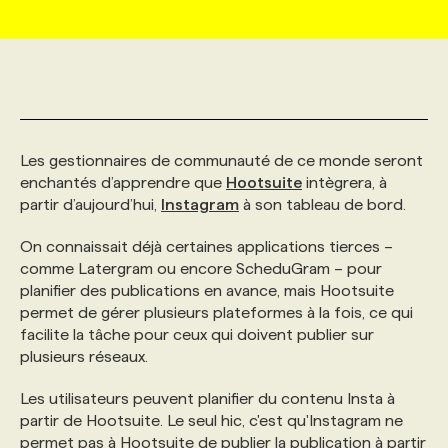
MARKETING ET COMMUNICATION
NOUVEAUX MANDATS
AFFICHEZ UN POSTE / TARIFS
CANDIDAT
BULLETIN RECRUTEMENT
NOS CONFÉRENCES
FORMATIONS
WEB & MÉDIAS SOCIAUX
VOIR LES OFFRES
AFFAIRES DE L'INDUSTRIE
CONSULTER LA CVTHÈQUE
INFOLETTRE PUBLICITÉ
FAQ
NOS FORMATIONS EN LIGNE
CHASSE DE TÊTE
Les gestionnaires de communauté de ce monde seront
MARKETING DURABLE
PROFIL CANDIDAT
INITIATIVES NUMÉRIQUES
PROFIL ENTREPRISE
ANNONCEZ AVEC NOUS
ANNONCEZ AVEC NOUS
NOS PARCOURS DE FORMATIONS
SERVICE DE CHASSE DE TÊTE
enchantés d’apprendre que
Hootsuite
intègrera, à
partir d’aujourd’hui,
Instagram
à son tableau de bord.
GEO/SEO
PRIX ET DISTINCTIONS
FAQ
FORMATIONS PERSONNALISÉES
NOS TARIFS
On connaissait déjà certaines applications tierces –
comme Latergram ou encore ScheduGram – pour
planifier des publications en avance, mais Hootsuite
ÉVÉNEMENTIEL
TENDANCES
ANNONCEZ AVEC NOUS
NOS FORMATEUR‧RICES
NOS EXPERTISES
permet de gérer plusieurs plateformes à la fois, ce qui
facilite la tâche pour ceux qui doivent publier sur
plusieurs réseaux.
NOS AUTEUR‧RICES
POURQUOI CHOISIR NOS FORMATIONS
FAQ
Les utilisateurs peuvent planifier du contenu Insta à
partir de Hootsuite. Le seul hic, c'est qu'Instagram ne
NOS TARIFS
ANNONCEZ AVEC NOUS
permet pas à Hootsuite de publier la publication à partir