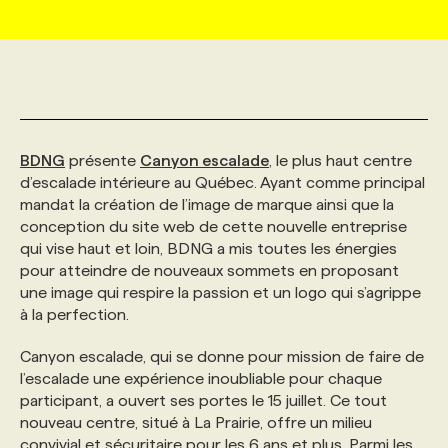
MARKETING ET COMMUNICATION
NOUVEAUX MANDATS
AFFICHEZ UN POSTE / TARIFS
CANDIDAT
BULLETIN RECRUTEMENT
NOS CONFÉRENCES
FORMATIONS
WEB & MÉDIAS SOCIAUX
VOIR LES OFFRES
AFFAIRES DE L'INDUSTRIE
CONSULTER LA CVTHÈQUE
INFOLETTRE PUBLICITÉ
FAQ
NOS FORMATIONS EN LIGNE
CHASSE DE TÊTE
BDNG
présente
Canyon escalade
, le plus haut centre
MARKETING DURABLE
PROFIL CANDIDAT
INITIATIVES NUMÉRIQUES
PROFIL ENTREPRISE
ANNONCEZ AVEC NOUS
ANNONCEZ AVEC NOUS
NOS PARCOURS DE FORMATIONS
SERVICE DE CHASSE DE TÊTE
d’escalade intérieure au Québec. Ayant comme principal
mandat la création de l’image de marque ainsi que la
conception du site web de cette nouvelle entreprise
GEO/SEO
PRIX ET DISTINCTIONS
FAQ
FORMATIONS PERSONNALISÉES
NOS TARIFS
qui vise haut et loin, BDNG a mis toutes les énergies
pour atteindre de nouveaux sommets en proposant
une image qui respire la passion et un logo qui s’agrippe
ÉVÉNEMENTIEL
TENDANCES
ANNONCEZ AVEC NOUS
NOS FORMATEUR‧RICES
NOS EXPERTISES
à la perfection.
Canyon escalade, qui se donne pour mission de faire de
NOS AUTEUR‧RICES
POURQUOI CHOISIR NOS FORMATIONS
FAQ
l’escalade une expérience inoubliable pour chaque
participant, a ouvert ses portes le 15 juillet. Ce tout
nouveau centre, situé à La Prairie, offre un milieu
NOS TARIFS
ANNONCEZ AVEC NOUS
convivial et sécuritaire pour les 6 ans et plus. Parmi les