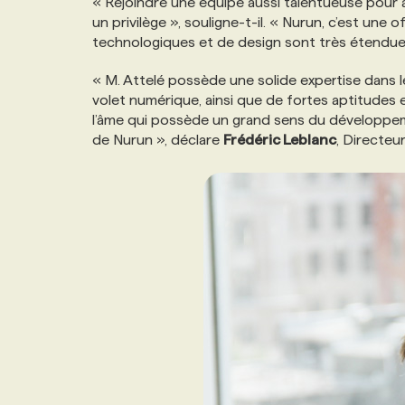
« Rejoindre une équipe aussi talentueuse pour
NOS TARIFS
ANNONCEZ AVEC NOUS
un privilège », souligne-t-il. « Nurun, c’est une
technologiques et de design sont très étendue
PROGRAMMES DE SUBVENTIONS
« M. Attelé possède une solide expertise dans 
volet numérique, ainsi que de fortes aptitudes
l’âme qui possède un grand sens du développeme
FAQ
de Nurun », déclare
Frédéric Leblanc
, Directeu
ANNONCEZ AVEC NOUS