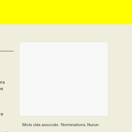
era
es
re
Mots clés associés : Nominations, Nurun