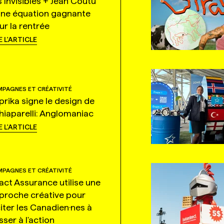
s Invisibles + Jean Coutu
une équation gagnante
ur la rentrée
E L'ARTICLE
PAGNES ET CRÉATIVITÉ
prika signe le design de
hiaparelli: Anglomaniac
E L'ARTICLE
PAGNES ET CRÉATIVITÉ
tact Assurance utilise une
proche créative pour
citer les Canadien·nes à
ser à l'action