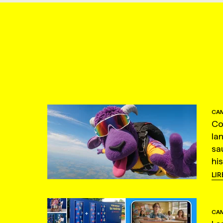
CAM
Co
la
sa
hi
LIR
CAM