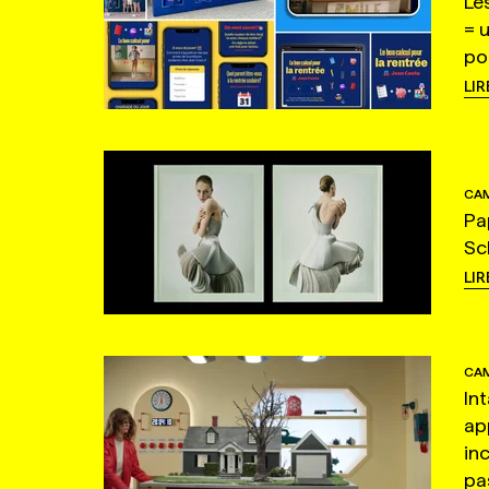
Le
= 
po
LIR
CAM
Pa
Sc
LIR
CAM
In
ap
in
pas