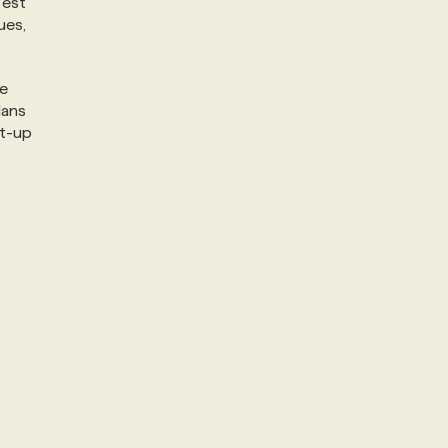
 est
ues,
le
dans
rt-up