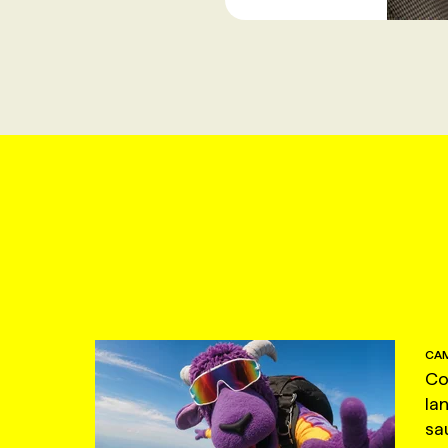
CAM
Co
la
sa