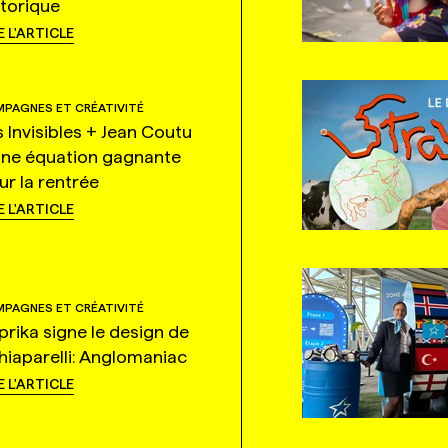
storique
E L'ARTICLE
PAGNES ET CRÉATIVITÉ
s Invisibles + Jean Coutu
une équation gagnante
ur la rentrée
E L'ARTICLE
PAGNES ET CRÉATIVITÉ
prika signe le design de
hiaparelli: Anglomaniac
E L'ARTICLE