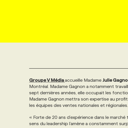
NOUVEAU!
RESSOURCES HUMAINES
NOMINATIONS
ANNONCEZ AVEC NOUS
BULLETIN FORMATION
EMPLOYEUR
CONFÉRENCES
MARKETING ET COMMUNICATION
NOUVEAUX MANDATS
AFFICHEZ UN POSTE / TARIFS
CANDIDAT
BULLETIN RECRUTEMENT
NOS CONFÉRENCES
FORMATIONS
WEB & MÉDIAS SOCIAUX
VOIR LES OFFRES
AFFAIRES DE L'INDUSTRIE
CONSULTER LA CVTHÈQUE
INFOLETTRE PUBLICITÉ
FAQ
NOS FORMATIONS EN LIGNE
CHASSE DE TÊTE
MARKETING DURABLE
PROFIL CANDIDAT
INITIATIVES NUMÉRIQUES
PROFIL ENTREPRISE
ANNONCEZ AVEC NOUS
ANNONCEZ AVEC NOUS
NOS PARCOURS DE FORMATIONS
SERVICE DE CHASSE DE TÊTE
Groupe V Média
accueille Madame
Julie Gagn
GEO/SEO
PRIX ET DISTINCTIONS
FAQ
FORMATIONS PERSONNALISÉES
NOS TARIFS
Montréal. Madame Gagnon a notamment travaillé
sept dernières années, elle occupait les foncti
ÉVÉNEMENTIEL
TENDANCES
ANNONCEZ AVEC NOUS
NOS FORMATEUR‧RICES
NOS EXPERTISES
Madame Gagnon mettra son expertise au profit d
les équipes des ventes nationales et régionales.
NOS AUTEUR‧RICES
POURQUOI CHOISIR NOS FORMATIONS
FAQ
« Forte de 20 ans d’expérience dans le marché té
sens du leadership l’amène a constamment surpa