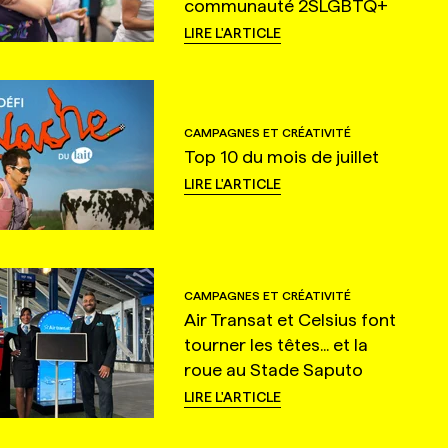
communauté 2SLGBTQ+
LIRE L'ARTICLE
CAMPAGNES ET CRÉATIVITÉ
Top 10 du mois de juillet
LIRE L'ARTICLE
CAMPAGNES ET CRÉATIVITÉ
Air Transat et Celsius font
tourner les têtes... et la
roue au Stade Saputo
LIRE L'ARTICLE