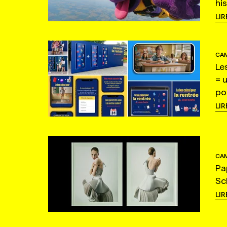
hi
LIR
CAM
Le
= 
po
LIR
CAM
Pa
Sc
LIR