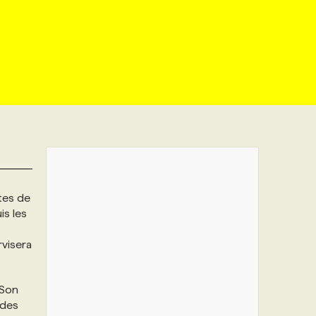
tes de
is les
rvisera
 Son
 des