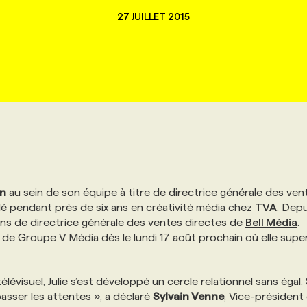
27 JUILLET 2015
on
au sein de son équipe à titre de directrice générale des ven
 pendant près de six ans en créativité média chez
TVA
. Depu
ons de directrice générale des ventes directes de
Bell Média
.
e Groupe V Média dès le lundi 17 août prochain où elle supe
lévisuel, Julie s’est développé un cercle relationnel sans égal.
sser les attentes », a déclaré
Sylvain Venne
, Vice-président