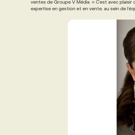
ventes de Groupe V Média. « C’est avec plaisir 
NOS TARIFS
ANNONCEZ AVEC NOUS
expertise en gestion et en vente, au sein de l’équ
PROGRAMMES DE SUBVENTIONS
FAQ
ANNONCEZ AVEC NOUS