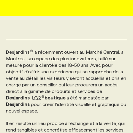
MARKETING ET COMMUNICATION
NOUVEAUX MANDATS
AFFICHEZ UN POSTE / TARIFS
CANDIDAT
BULLETIN RECRUTEMENT
NOS CONFÉRENCES
FORMATIONS
WEB & MÉDIAS SOCIAUX
VOIR LES OFFRES
AFFAIRES DE L'INDUSTRIE
CONSULTER LA CVTHÈQUE
INFOLETTRE PUBLICITÉ
FAQ
NOS FORMATIONS EN LIGNE
CHASSE DE TÊTE
Desjardins
a récemment ouvert au Marché Central, à
MARKETING DURABLE
PROFIL CANDIDAT
INITIATIVES NUMÉRIQUES
PROFIL ENTREPRISE
ANNONCEZ AVEC NOUS
ANNONCEZ AVEC NOUS
NOS PARCOURS DE FORMATIONS
SERVICE DE CHASSE DE TÊTE
Montréal, un espace des plus innovateurs, taillé sur
mesure pour la clientèle des 18-50 ans. Avec pour
objectif d'offrir une expérience qui se rapproche de la
GEO/SEO
PRIX ET DISTINCTIONS
FAQ
FORMATIONS PERSONNALISÉES
NOS TARIFS
vente au détail, les visiteurs y seront accueillis et pris en
charge par un conseiller qui leur procurera un accès
ÉVÉNEMENTIEL
TENDANCES
ANNONCEZ AVEC NOUS
NOS FORMATEUR‧RICES
NOS EXPERTISES
direct à la gamme de produits et services de
Desjardins
.
LG2
boutique
a été mandatée par
Desjardins
pour créer l'identité visuelle et graphique du
NOS AUTEUR‧RICES
POURQUOI CHOISIR NOS FORMATIONS
FAQ
nouvel espace.
Il en résulte un lieu propice à l’échange et à la vente, qui
NOS TARIFS
ANNONCEZ AVEC NOUS
rend tangibles et concrétise efficacement les services