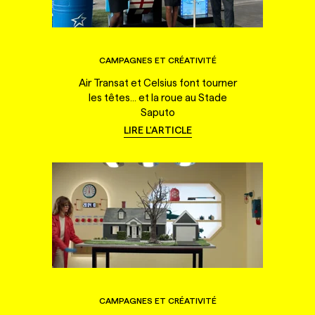
CAMPAGNES ET CRÉATIVITÉ
Air Transat et Celsius font tourner
les têtes... et la roue au Stade
Saputo
LIRE L'ARTICLE
CAMPAGNES ET CRÉATIVITÉ