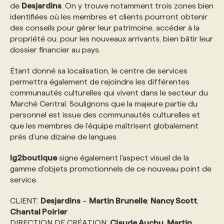
de
Desjardins
. On y trouve notamment trois zones bien
identifiées où les membres et clients pourront obtenir
PROGRAMMES DE SUBVENTIONS
des conseils pour gérer leur patrimoine, accéder à la
propriété ou, pour les nouveaux arrivants, bien bâtir leur
dossier financier au pays.
FAQ
Étant donné sa localisation, le centre de services
permettra également de rejoindre les différentes
ANNONCEZ AVEC NOUS
communautés culturelles qui vivent dans le secteur du
Marché Central. Soulignons que la majeure partie du
personnel est issue des communautés culturelles et
que les membres de l’équipe maîtrisent globalement
près d'une dizaine de langues.
lg2boutique
signe également l'aspect visuel de la
gamme d'objets promotionnels de ce nouveau point de
service.
CLIENT:
Desjardins
–
Martin Brunelle
,
Nancy Scott
,
Chantal Poirier
DIRECTION DE CRÉATION:
Claude Auchu
,
Martin