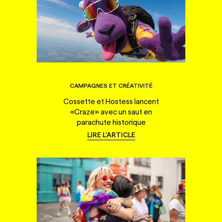
CAMPAGNES ET CRÉATIVITÉ
Cossette et Hostess lancent
«Craze» avec un saut en
parachute historique
LIRE L'ARTICLE