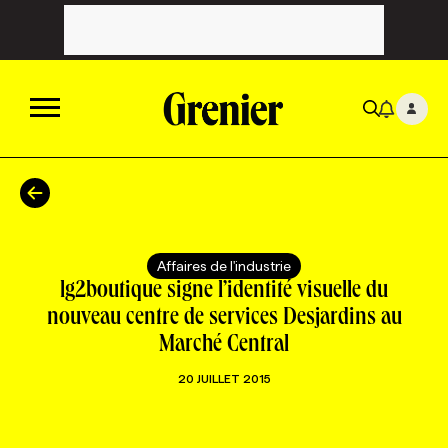
ACTUALITÉS
CATÉGORIES
MAGAZINE
Affaires de l'industrie
lg2boutique signe l’identité visuelle du
TOUTES LES CATÉGORIES
CHRONIQUES
FORFAITS ABONNEMENT
INFOLETTRES
nouveau centre de services Desjardins au
Marché Central
TOUTES LES CHRONIQUES
CAMPAGNES ET CRÉATIVITÉ
VOIR TOUTES LES PARUTIONS
INFOLETTRE EN BREF
EMPLOIS
20 JUILLET 2015
NOUVEAU!
RESSOURCES HUMAINES
NOMINATIONS
ANNONCEZ AVEC NOUS
BULLETIN FORMATION
EMPLOYEUR
CONFÉRENCES