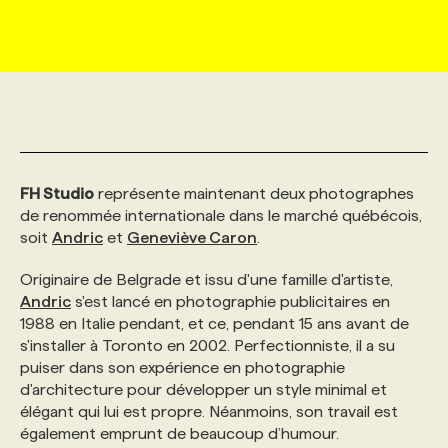
MARKETING ET COMMUNICATION
NOUVEAUX MANDATS
AFFICHEZ UN POSTE / TARIFS
CANDIDAT
BULLETIN RECRUTEMENT
NOS CONFÉRENCES
FORMATIONS
WEB & MÉDIAS SOCIAUX
VOIR LES OFFRES
AFFAIRES DE L'INDUSTRIE
CONSULTER LA CVTHÈQUE
INFOLETTRE PUBLICITÉ
FAQ
NOS FORMATIONS EN LIGNE
CHASSE DE TÊTE
MARKETING DURABLE
PROFIL CANDIDAT
INITIATIVES NUMÉRIQUES
PROFIL ENTREPRISE
ANNONCEZ AVEC NOUS
ANNONCEZ AVEC NOUS
NOS PARCOURS DE FORMATIONS
SERVICE DE CHASSE DE TÊTE
FH Studio
représente maintenant deux photographes
de renommée internationale dans le marché québécois,
soit
Andric
et
Geneviève Caron
.
GEO/SEO
PRIX ET DISTINCTIONS
FAQ
FORMATIONS PERSONNALISÉES
NOS TARIFS
Originaire de Belgrade et issu d'une famille d'artiste,
Andric
s'est lancé en photographie publicitaires en
ÉVÉNEMENTIEL
TENDANCES
ANNONCEZ AVEC NOUS
NOS FORMATEUR‧RICES
NOS EXPERTISES
1988 en Italie pendant, et ce, pendant 15 ans avant de
s'installer à Toronto en 2002. Perfectionniste, il a su
puiser dans son expérience en photographie
NOS AUTEUR‧RICES
POURQUOI CHOISIR NOS FORMATIONS
FAQ
d'architecture pour développer un style minimal et
élégant qui lui est propre. Néanmoins, son travail est
NOS TARIFS
ANNONCEZ AVEC NOUS
également emprunt de beaucoup d’humour.