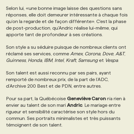
Selon lui, «une bonne image laisse des questions sans
PROGRAMMES DE SUBVENTIONS
réponses, elle doit demeurer intéressante à chaque fois
qu’on la regarde et de façon différente». C'est la phase
de post-production, qu'Andric réalise lui-même, qui
FAQ
apporte tant de profondeur à ses créations.
Son style a su séduire puisque de nombreux clients ont
ANNONCEZ AVEC NOUS
réclamé ses services, comme
Amex
,
Corona
,
Dove
,
A&T
,
Guinness
,
Honda
,
IBM
,
Intel
,
Kraft
,
Samsung
et
Vespa
.
Son talent est aussi reconnu par ses pairs, ayant
remporté de nombreux prix, de la part de l’ADC,
d’Archive 200 Best et de PDN, entre autres.
Pour sa part, la Québécoise
Geneviève Caron
n’a rien à
envier au talent de son mari
Andric
. Le mariage entre
rigueur et sensibilité caractérise son style hors du
commun. Ses portraits minimalistes et très puissants
témoignent de son talent.