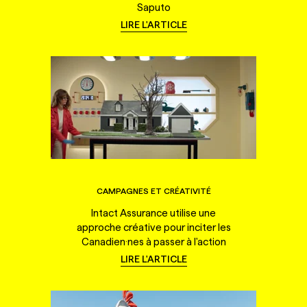
Saputo
LIRE L'ARTICLE
CAMPAGNES ET CRÉATIVITÉ
Intact Assurance utilise une
approche créative pour inciter les
Canadien·nes à passer à l'action
LIRE L'ARTICLE