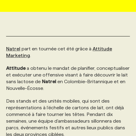
MARKETING ET COMMUNICATION
NOUVEAUX MANDATS
AFFICHEZ UN POSTE / TARIFS
CANDIDAT
BULLETIN RECRUTEMENT
NOS CONFÉRENCES
FORMATIONS
WEB & MÉDIAS SOCIAUX
VOIR LES OFFRES
AFFAIRES DE L'INDUSTRIE
CONSULTER LA CVTHÈQUE
INFOLETTRE PUBLICITÉ
FAQ
NOS FORMATIONS EN LIGNE
CHASSE DE TÊTE
Natrel
part en tournée cet été grâce à
Attitude
MARKETING DURABLE
PROFIL CANDIDAT
INITIATIVES NUMÉRIQUES
PROFIL ENTREPRISE
ANNONCEZ AVEC NOUS
ANNONCEZ AVEC NOUS
NOS PARCOURS DE FORMATIONS
SERVICE DE CHASSE DE TÊTE
Marketing
.
Attitude
a obtenu le mandat de planifier, conceptualiser
GEO/SEO
PRIX ET DISTINCTIONS
FAQ
FORMATIONS PERSONNALISÉES
NOS TARIFS
et exécuter une offensive visant à faire découvrir le lait
sans lactose de
Natrel
en Colombie-Britannique et en
Nouvelle-Écosse.
ÉVÉNEMENTIEL
TENDANCES
ANNONCEZ AVEC NOUS
NOS FORMATEUR‧RICES
NOS EXPERTISES
Des stands et des unités mobiles, qui sont des
représentations à l’échelle de cartons de lait, ont déjà
NOS AUTEUR‧RICES
POURQUOI CHOISIR NOS FORMATIONS
FAQ
commencé à faire tourner les têtes. Pendant dix
semaines, une équipe d’ambassadeurs sillonnera des
parcs, événements festifs et autres lieux publics dans
NOS TARIFS
ANNONCEZ AVEC NOUS
les deux provinces ciblées.