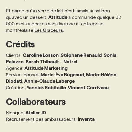
Et parce qu’un verre de lait n’est jamais aussi bon
PROGRAMMES DE SUBVENTIONS
qu’avec un dessert,
Attitude
a commandé quelque 32
000 mini-cupcakes sans lactose à l'entreprise
montréalaise
Les Glaceurs
.
FAQ
Crédits
ANNONCEZ AVEC NOUS
Clients:
Caroline Losson
,
Stéphane Renauld
,
Sonia
Palazzo
,
Sarah Thibault
-
Natrel
Agence:
Attitude Marketing
Service-conseil:
Marie-Ève Bugeaud
,
Marie-Hélène
Diodati
,
Annie-Claude Laberge
Création:
Yannick Robitaille
,
Vincent Corriveau
Collaborateurs
Kiosque:
Atelier JD
Recrutement des ambassadeurs:
Inventa