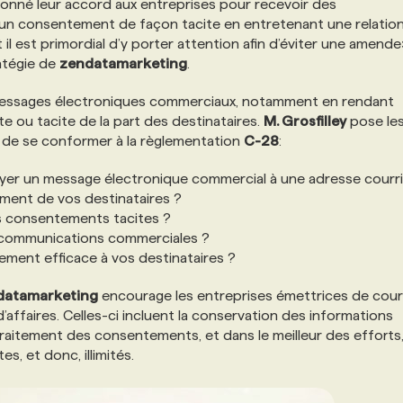
donné leur accord aux entreprises pour recevoir des
é un consentement de façon tacite en entretenant une relatio
et il est primordial d’y porter attention afin d’éviter une amende
ratégie de
zendatamarketing
.
e messages électroniques commerciaux, notamment en rendant
e ou tacite de la part des destinataires.
M. Grosfilley
pose le
x de se conformer à la règlementation
C-28
:
voyer un message électronique commercial à une adresse courri
ent de vos destinataires ?
os consentements tacites ?
s communications commerciales ?
ment efficace à vos destinataires ?
datamarketing
encourage les entreprises émettrices de courr
affaires. Celles-ci incluent la conservation des informations
 traitement des consentements, et dans le meilleur des efforts,
, et donc, illimités.