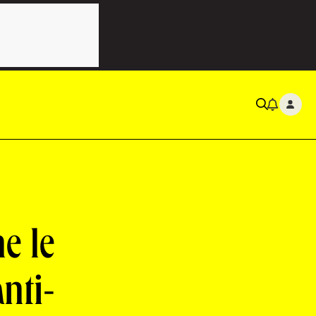
e le
anti-