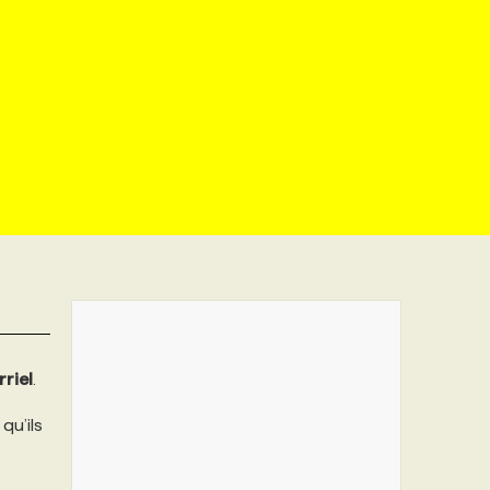
riel
.
qu’ils