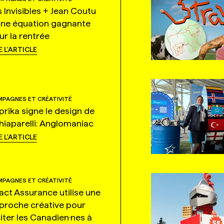
s Invisibles + Jean Coutu
une équation gagnante
ur la rentrée
E L'ARTICLE
PAGNES ET CRÉATIVITÉ
prika signe le design de
hiaparelli: Anglomaniac
E L'ARTICLE
PAGNES ET CRÉATIVITÉ
tact Assurance utilise une
proche créative pour
citer les Canadien·nes à