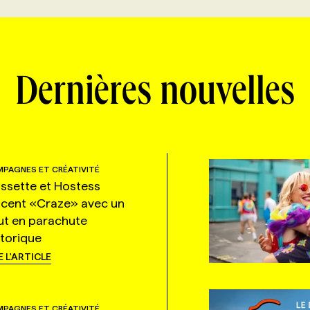
Dernières nouvelles
PAGNES ET CRÉATIVITÉ
ssette et Hostess
ncent «Craze» avec un
ut en parachute
storique
E L'ARTICLE
PAGNES ET CRÉATIVITÉ