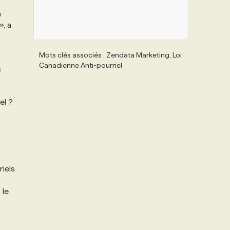
n
», a
Mots clés associés : Zendata Marketing, Loi
Canadienne Anti-pourriel
s
el ?
iels
 le