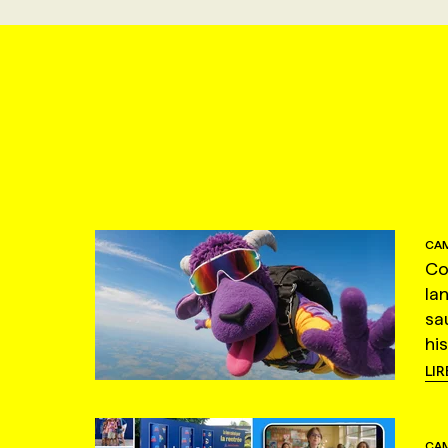
CAM
Co
la
sa
hi
LIR
CAM