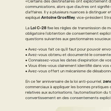
«Certains des destinataires ont explicitement 
NOS TARIFS
ANNONCEZ AVEC NOUS
communications, alors que d’autres ont signifi
d’affaires. Il y a plusieurs nuances à distinguer 
expliqué
Antoine Grosfilley
, vice-président St
PROGRAMMES DE SUBVENTIONS
La
Loi C-28
fixe les règles de transmission d
obligatoire l’obtention de consentement explicit
FAQ
questions suivantes aux gestionnaires soucieu
• Avez-vous fait ce qu'il faut pour pouvoir en
ANNONCEZ AVEC NOUS
• Avez-vous obtenu et documenté le consentem
• Connaissez-vous les dates d’expiration de v
• Vous êtes-vous clairement identifié dans vo
• Avez-vous offert un mécanisme de désabonne
En ce 1er anniversaire de la loi anti-pourriel,
zen
commerciaux à appliquer les bonnes pratiques d’
relatives aux autorisations, l’automatisation du
convertissement en des consentements explicites