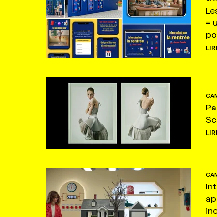
Le
= 
po
LIR
CAM
Pa
Sc
LIR
CAM
In
ap
in