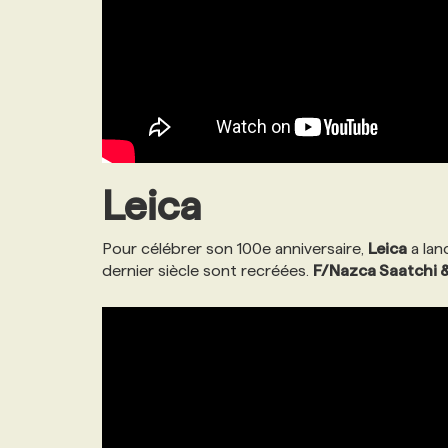
Leica
Pour célébrer son 100e anniversaire,
Leica
a lan
dernier siècle sont recréées.
F/Nazca Saatchi 