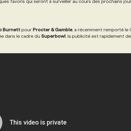
ques favoris qui seront à surveiller au cours des prochains jour
o Burnett
pour
Procter & Gamble
, a récemment remporté le
sée dans le cadre du
Superbowl
, la publicité est rapidement 