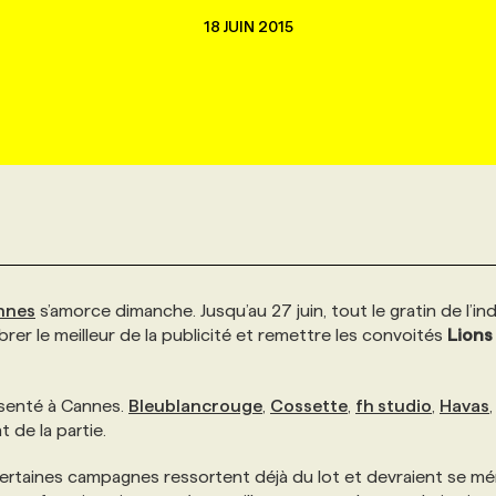
18 JUIN 2015
annes
s’amorce dimanche. Jusqu’au 27 juin, tout le gratin de l’in
ébrer le meilleur de la publicité et remettre les convoités
Lions
ésenté à Cannes.
Bleublancrouge
,
Cossette
,
fh studio
,
Havas
de la partie.
certaines campagnes ressortent déjà du lot et devraient se mér