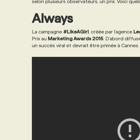
selon plusieurs observateurs, un prix. Voici quel
NOS TARIFS
ANNONCEZ AVEC NOUS
Always
PROGRAMMES DE SUBVENTIONS
La campagne
#LikeAGirl
, créée par l’agence
Le
Prix au
Marketing Awards 2015
. D’abord diffu
un succès viral et devrait être primée à Cannes.
FAQ
ANNONCEZ AVEC NOUS