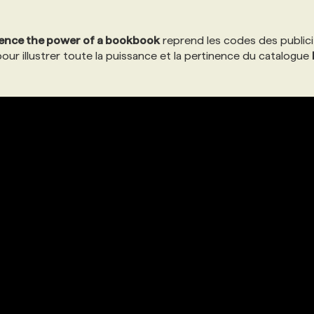
ence the power of a bookbook
reprend les codes des public
our illustrer toute la puissance et la pertinence du catalogue