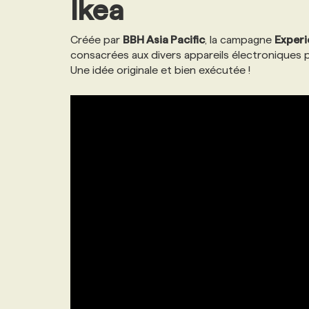
Ikea
Créée par
BBH Asia Pacific
, la campagne
Experi
consacrées aux divers appareils électroniques p
Une idée originale et bien exécutée !