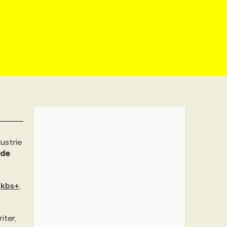
dustrie
 de
,
kbs+
,
iter,