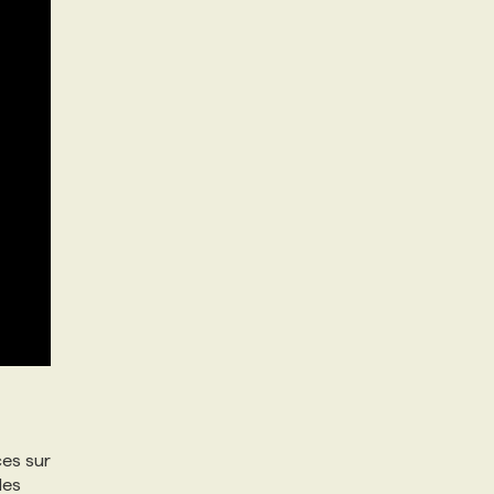
ces sur
des