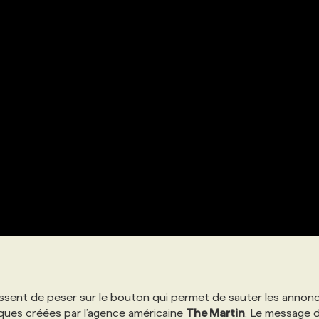
ressent de peser sur le bouton qui permet de sauter les annon
iques créées par l’agence américaine
The Martin
. Le message 