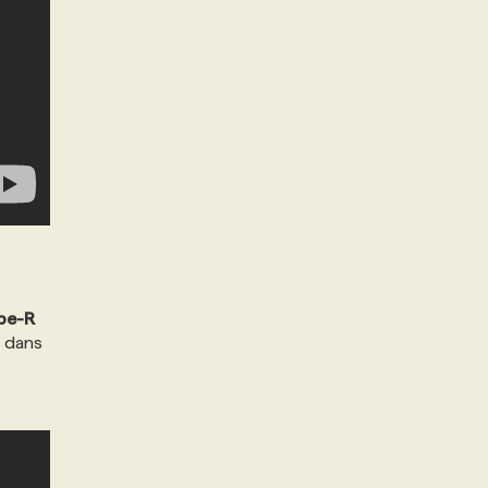
ype-R
f dans