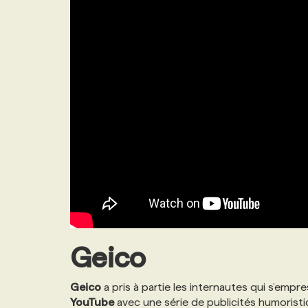
Geico
Geico
a pris à partie les internautes qui s’emp
YouTube
avec une série de publicités humorist