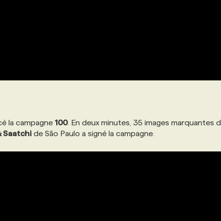
cé la campagne
100
. En deux minutes, 35 images marquantes 
& Saatchi
de São Paulo a signé la campagne.