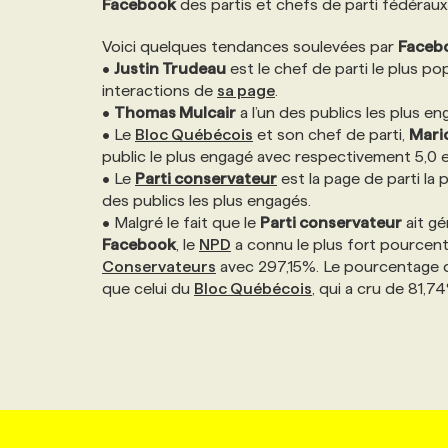
Facebook
des partis et chefs de parti fédéraux
NOS TARIFS
ANNONCEZ AVEC NOUS
Voici quelques tendances soulevées par
Faceb
•
Justin Trudeau
est le chef de parti le plus pop
PROGRAMMES DE SUBVENTIONS
interactions de
sa page
.
•
Thomas Mulcair
a l’un des publics les plus e
• Le
Bloc Québécois
et son chef de parti,
Mari
FAQ
public le plus engagé avec respectivement 5,0 e
• Le
Parti conservateur
est la page de parti la 
des publics les plus engagés.
ANNONCEZ AVEC NOUS
• Malgré le fait que le
Parti conservateur
ait gé
Facebook
, le
NPD
a connu le plus fort pource
Conservateurs
avec 297,15%. Le pourcentage 
que celui du
Bloc Québécois
, qui a cru de 81,7