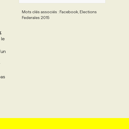
Mots clés associés : Facebook, Elections
Federales 2015
k
.
 le
’un
r
bas