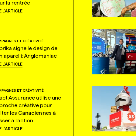
ur la rentrée
E L'ARTICLE
PAGNES ET CRÉATIVITÉ
prika signe le design de
hiaparelli: Anglomaniac
E L'ARTICLE
PAGNES ET CRÉATIVITÉ
tact Assurance utilise une
proche créative pour
citer les Canadien·nes à
ser à l'action
E L'ARTICLE