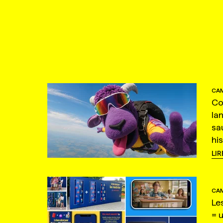
CAM
Co
la
sa
hi
LIR
CAM
Le
= 