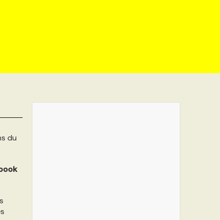
ns du
book
s
es