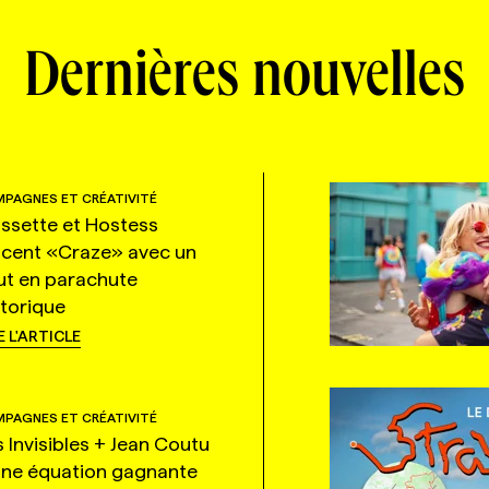
Dernières nouvelles
PAGNES ET CRÉATIVITÉ
ssette et Hostess
ncent «Craze» avec un
ut en parachute
storique
E L'ARTICLE
PAGNES ET CRÉATIVITÉ
s Invisibles + Jean Coutu
une équation gagnante