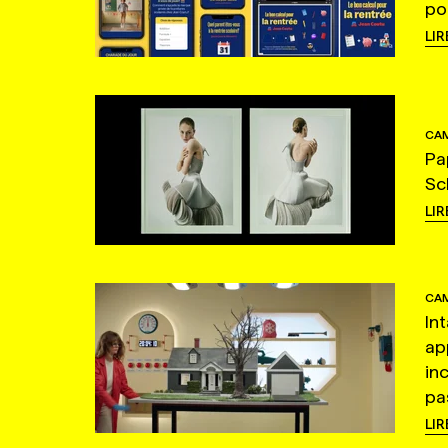
po
LIR
CAM
Pa
Sc
LIR
CAM
In
ap
in
pas
LIR