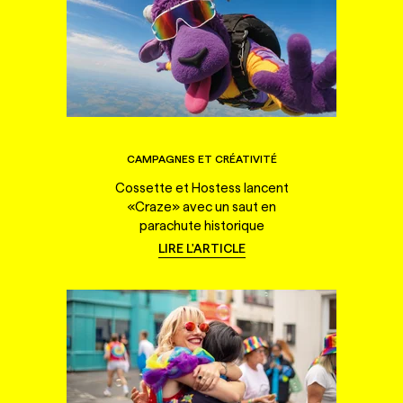
CAMPAGNES ET CRÉATIVITÉ
Cossette et Hostess lancent
«Craze» avec un saut en
parachute historique
LIRE L'ARTICLE