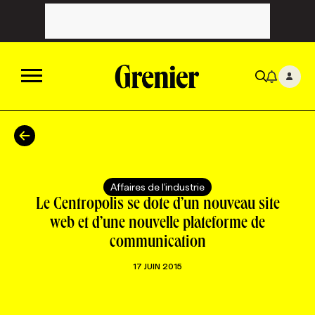
ACTUALITÉS
CATÉGORIES
MAGAZINE
Affaires de l'industrie
Le Centropolis se dote d’un nouveau site
TOUTES LES CATÉGORIES
CHRONIQUES
FORFAITS ABONNEMENT
INFOLETTRES
web et d’une nouvelle plateforme de
communication
TOUTES LES CHRONIQUES
CAMPAGNES ET CRÉATIVITÉ
VOIR TOUTES LES PARUTIONS
INFOLETTRE EN BREF
EMPLOIS
17 JUIN 2015
NOUVEAU!
RESSOURCES HUMAINES
NOMINATIONS
ANNONCEZ AVEC NOUS
BULLETIN FORMATION
EMPLOYEUR
CONFÉRENCES