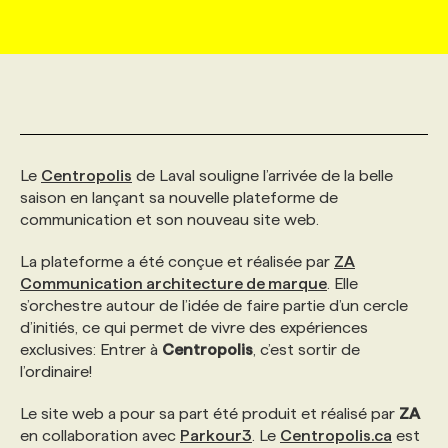
MARKETING ET COMMUNICATION
NOUVEAUX MANDATS
AFFICHEZ UN POSTE / TARIFS
CANDIDAT
BULLETIN RECRUTEMENT
NOS CONFÉRENCES
FORMATIONS
WEB & MÉDIAS SOCIAUX
VOIR LES OFFRES
AFFAIRES DE L'INDUSTRIE
CONSULTER LA CVTHÈQUE
INFOLETTRE PUBLICITÉ
FAQ
NOS FORMATIONS EN LIGNE
CHASSE DE TÊTE
Le
Centropolis
de Laval souligne l’arrivée de la belle
MARKETING DURABLE
PROFIL CANDIDAT
INITIATIVES NUMÉRIQUES
PROFIL ENTREPRISE
ANNONCEZ AVEC NOUS
ANNONCEZ AVEC NOUS
NOS PARCOURS DE FORMATIONS
SERVICE DE CHASSE DE TÊTE
saison en lançant sa nouvelle plateforme de
communication et son nouveau site web.
GEO/SEO
PRIX ET DISTINCTIONS
FAQ
FORMATIONS PERSONNALISÉES
NOS TARIFS
La plateforme a été conçue et réalisée par
ZA
Communication architecture de marque
. Elle
ÉVÉNEMENTIEL
s’orchestre autour de l’idée de faire partie d’un cercle
TENDANCES
ANNONCEZ AVEC NOUS
NOS FORMATEUR‧RICES
NOS EXPERTISES
d’initiés, ce qui permet de vivre des expériences
exclusives: Entrer à
Centropolis
, c’est sortir de
NOS AUTEUR‧RICES
POURQUOI CHOISIR NOS FORMATIONS
FAQ
l’ordinaire!
Le site web a pour sa part été produit et réalisé par
ZA
NOS TARIFS
ANNONCEZ AVEC NOUS
en collaboration avec
Parkour3
. Le
Centropolis.ca
est