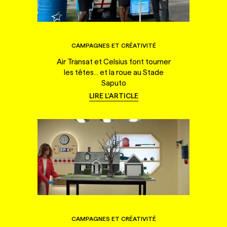
CAMPAGNES ET CRÉATIVITÉ
Air Transat et Celsius font tourner
les têtes... et la roue au Stade
Saputo
LIRE L'ARTICLE
CAMPAGNES ET CRÉATIVITÉ