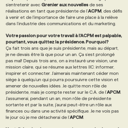
s’entretenir avec
Grenier aux nouvelles
de ses
réalisations en tant que présidente de l’
ACPM
, des défis
PROGRAMMES DE SUBVENTIONS
à venir et de l’importance de faire une place à la relève
dans l’industrie des communications et du marketing.
FAQ
Votre passion pour votre travail à l’ACPM est palpable,
pourtant, vous quittez la présidence. Pourquoi?
Ça fait trois ans que je suis présidente, mais au départ,
ANNONCEZ AVEC NOUS
je ne devais être là que pour un an. Ça s’est prolongé
pas mal! Depuis trois ans, on a instauré une vision, une
mission claire, qui se résume aux lettres IIC: informer,
inspirer et connecter. J’aimerais maintenant céder mon
siège à quelqu’un qui pourra poursuivre cette vision et
amener de nouvelles idées. Je quitte mon rôle de
présidente, mais je compte rester sur le C.A. de l’
APCM
.
J’assumerai, pendant un an, mon rôle de présidente
sortante et par la suite, j’aurai peut-être un rôle aux
finances ou dans une activité spécifique. Je ne vois pas
le jour où je me détacherai de l’
APCM
.