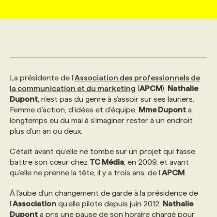
MARKETING ET COMMUNICATION
NOUVEAUX MANDATS
AFFICHEZ UN POSTE / TARIFS
CANDIDAT
BULLETIN RECRUTEMENT
NOS CONFÉRENCES
FORMATIONS
WEB & MÉDIAS SOCIAUX
VOIR LES OFFRES
AFFAIRES DE L'INDUSTRIE
CONSULTER LA CVTHÈQUE
INFOLETTRE PUBLICITÉ
FAQ
NOS FORMATIONS EN LIGNE
CHASSE DE TÊTE
La présidente de l’
Association des professionnels de
MARKETING DURABLE
PROFIL CANDIDAT
INITIATIVES NUMÉRIQUES
PROFIL ENTREPRISE
ANNONCEZ AVEC NOUS
ANNONCEZ AVEC NOUS
NOS PARCOURS DE FORMATIONS
SERVICE DE CHASSE DE TÊTE
la communication et du marketing
(
APCM
),
Nathalie
Dupont
, n’est pas du genre à s’assoir sur ses lauriers.
Femme d’action, d’idées et d’équipe,
Mme Dupont
a
GEO/SEO
PRIX ET DISTINCTIONS
FAQ
FORMATIONS PERSONNALISÉES
NOS TARIFS
longtemps eu du mal à s’imaginer rester à un endroit
plus d’un an ou deux.
ÉVÉNEMENTIEL
TENDANCES
ANNONCEZ AVEC NOUS
NOS FORMATEUR‧RICES
NOS EXPERTISES
C’était avant qu’elle ne tombe sur un projet qui fasse
battre son cœur chez
TC Média
, en 2009, et avant
qu’elle ne prenne la tête, il y a trois ans, de l’
APCM
.
NOS AUTEUR‧RICES
POURQUOI CHOISIR NOS FORMATIONS
FAQ
À l’aube d’un changement de garde à la présidence de
l’
Association
qu’elle pilote depuis juin 2012,
Nathalie
NOS TARIFS
ANNONCEZ AVEC NOUS
Dupont
a pris une pause de son horaire chargé pour