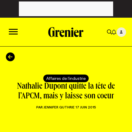
ACTUALITÉS
CATÉGORIES
MAGAZINE
Affaires de l'industrie
Nathalie Dupont quitte la tête de
TOUTES LES CATÉGORIES
CHRONIQUES
FORFAITS ABONNEMENT
INFOLETTRES
l’APCM, mais y laisse son coeur
PAR
JENNIFER GUTHRIE
17 JUIN 2015
TOUTES LES CHRONIQUES
CAMPAGNES ET CRÉATIVITÉ
VOIR TOUTES LES PARUTIONS
INFOLETTRE EN BREF
EMPLOIS
NOUVEAU!
RESSOURCES HUMAINES
NOMINATIONS
ANNONCEZ AVEC NOUS
BULLETIN FORMATION
EMPLOYEUR
CONFÉRENCES