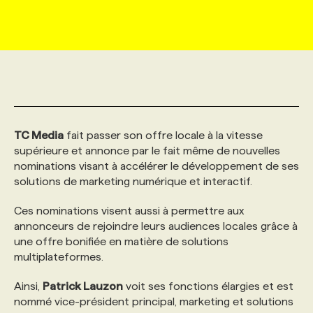
MARKETING ET COMMUNICATION
NOUVEAUX MANDATS
AFFICHEZ UN POSTE / TARIFS
CANDIDAT
BULLETIN RECRUTEMENT
NOS CONFÉRENCES
FORMATIONS
WEB & MÉDIAS SOCIAUX
VOIR LES OFFRES
AFFAIRES DE L'INDUSTRIE
CONSULTER LA CVTHÈQUE
INFOLETTRE PUBLICITÉ
FAQ
NOS FORMATIONS EN LIGNE
CHASSE DE TÊTE
MARKETING DURABLE
PROFIL CANDIDAT
INITIATIVES NUMÉRIQUES
PROFIL ENTREPRISE
ANNONCEZ AVEC NOUS
ANNONCEZ AVEC NOUS
NOS PARCOURS DE FORMATIONS
SERVICE DE CHASSE DE TÊTE
TC Media
fait passer son offre locale à la vitesse
supérieure et annonce par le fait même de nouvelles
nominations visant à accélérer le développement de ses
GEO/SEO
PRIX ET DISTINCTIONS
FAQ
FORMATIONS PERSONNALISÉES
NOS TARIFS
solutions de marketing numérique et interactif.
Ces nominations visent aussi à permettre aux
ÉVÉNEMENTIEL
TENDANCES
ANNONCEZ AVEC NOUS
NOS FORMATEUR‧RICES
NOS EXPERTISES
annonceurs de rejoindre leurs audiences locales grâce à
une offre bonifiée en matière de solutions
multiplateformes.
NOS AUTEUR‧RICES
POURQUOI CHOISIR NOS FORMATIONS
FAQ
Ainsi,
Patrick Lauzon
voit ses fonctions élargies et est
nommé vice-président principal, marketing et solutions
NOS TARIFS
ANNONCEZ AVEC NOUS