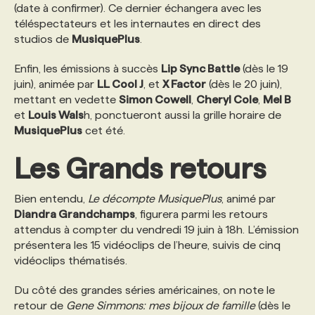
(date à confirmer). Ce dernier échangera avec les
téléspectateurs et les internautes en direct des
studios de
MusiquePlus
.
Enfin, les émissions à succès
Lip Sync Battle
(dès le 19
juin), animée par
LL Cool J
, et
X Factor
(dès le 20 juin),
mettant en vedette
Simon Cowell
,
Cheryl Cole
,
Mel B
et
Louis Wals
h, ponctueront aussi la grille horaire de
MusiquePlus
cet été.
Les Grands retours
Bien entendu,
Le décompte MusiquePlus
, animé par
Diandra Grandchamps
, figurera parmi les retours
attendus à compter du vendredi 19 juin à 18h. L’émission
présentera les 15 vidéoclips de l’heure, suivis de cinq
vidéoclips thématisés.
Du côté des grandes séries américaines, on note le
retour de
Gene Simmons: mes bijoux de famille
(dès le