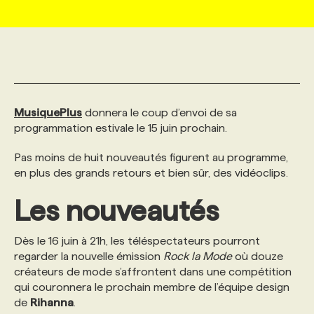
MARKETING ET COMMUNICATION
NOUVEAUX MANDATS
AFFICHEZ UN POSTE / TARIFS
CANDIDAT
BULLETIN RECRUTEMENT
NOS CONFÉRENCES
FORMATIONS
WEB & MÉDIAS SOCIAUX
VOIR LES OFFRES
AFFAIRES DE L'INDUSTRIE
CONSULTER LA CVTHÈQUE
INFOLETTRE PUBLICITÉ
FAQ
NOS FORMATIONS EN LIGNE
CHASSE DE TÊTE
MusiquePlus
donnera le coup d’envoi de sa
MARKETING DURABLE
PROFIL CANDIDAT
INITIATIVES NUMÉRIQUES
PROFIL ENTREPRISE
ANNONCEZ AVEC NOUS
ANNONCEZ AVEC NOUS
NOS PARCOURS DE FORMATIONS
SERVICE DE CHASSE DE TÊTE
programmation estivale le 15 juin prochain.
Pas moins de huit nouveautés figurent au programme,
GEO/SEO
PRIX ET DISTINCTIONS
FAQ
FORMATIONS PERSONNALISÉES
NOS TARIFS
en plus des grands retours et bien sûr, des vidéoclips.
Les nouveautés
ÉVÉNEMENTIEL
TENDANCES
ANNONCEZ AVEC NOUS
NOS FORMATEUR‧RICES
NOS EXPERTISES
Dès le 16 juin à 21h, les téléspectateurs pourront
regarder la nouvelle émission
Rock la Mode
où douze
NOS AUTEUR‧RICES
POURQUOI CHOISIR NOS FORMATIONS
FAQ
créateurs de mode s’affrontent dans une compétition
qui couronnera le prochain membre de l’équipe design
de
Rihanna
.
NOS TARIFS
ANNONCEZ AVEC NOUS