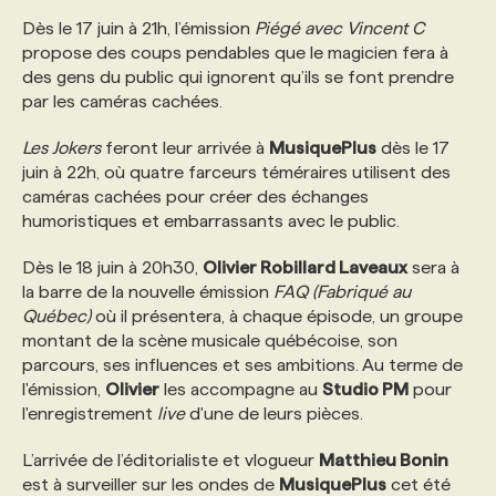
Dès le 17 juin à 21h, l’émission
Piégé avec Vincent C
propose des coups pendables que le magicien fera à
PROGRAMMES DE SUBVENTIONS
des gens du public qui ignorent qu’ils se font prendre
par les caméras cachées.
FAQ
Les Jokers
feront leur arrivée à
MusiquePlus
dès le 17
juin à 22h, où quatre farceurs téméraires utilisent des
ANNONCEZ AVEC NOUS
caméras cachées pour créer des échanges
humoristiques et embarrassants avec le public.
Dès le 18 juin à 20h30,
Olivier Robillard Laveaux
sera à
la barre de la nouvelle émission
FAQ (Fabriqué au
Québec)
où il présentera, à chaque épisode, un groupe
montant de la scène musicale québécoise, son
parcours, ses influences et ses ambitions. Au terme de
l'émission,
Olivier
les accompagne au
Studio PM
pour
l'enregistrement
live
d'une de leurs pièces.
L’arrivée de l’éditorialiste et vlogueur
Matthieu Bonin
est à surveiller sur les ondes de
MusiquePlus
cet été