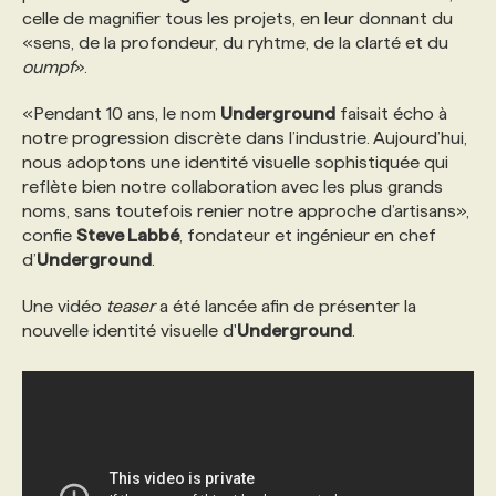
celle de magnifier tous les projets, en leur donnant du
«sens, de la profondeur, du ryhtme, de la clarté et du
PROGRAMMES DE SUBVENTIONS
oumpf
».
«Pendant 10 ans, le nom
Underground
faisait écho à
FAQ
notre progression discrète dans l’industrie. Aujourd’hui,
nous adoptons une identité visuelle sophistiquée qui
reflète bien notre collaboration avec les plus grands
ANNONCEZ AVEC NOUS
noms, sans toutefois renier notre approche d’artisans»,
confie
Steve Labbé
, fondateur et ingénieur en chef
d’
Underground
.
Une vidéo
teaser
a été lancée afin de présenter la
nouvelle identité visuelle d'
Underground
.