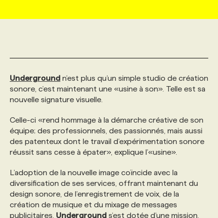
MARKETING ET COMMUNICATION
NOUVEAUX MANDATS
AFFICHEZ UN POSTE / TARIFS
CANDIDAT
BULLETIN RECRUTEMENT
NOS CONFÉRENCES
FORMATIONS
WEB & MÉDIAS SOCIAUX
VOIR LES OFFRES
AFFAIRES DE L'INDUSTRIE
CONSULTER LA CVTHÈQUE
INFOLETTRE PUBLICITÉ
FAQ
NOS FORMATIONS EN LIGNE
CHASSE DE TÊTE
Underground
n’est plus qu’un simple studio de création
MARKETING DURABLE
PROFIL CANDIDAT
INITIATIVES NUMÉRIQUES
PROFIL ENTREPRISE
ANNONCEZ AVEC NOUS
ANNONCEZ AVEC NOUS
NOS PARCOURS DE FORMATIONS
SERVICE DE CHASSE DE TÊTE
sonore, c’est maintenant une «usine à son». Telle est sa
nouvelle signature visuelle.
GEO/SEO
PRIX ET DISTINCTIONS
FAQ
FORMATIONS PERSONNALISÉES
NOS TARIFS
Celle-ci «rend hommage à la démarche créative de son
équipe; des professionnels, des passionnés, mais aussi
des patenteux dont le travail d’expérimentation sonore
ÉVÉNEMENTIEL
TENDANCES
ANNONCEZ AVEC NOUS
NOS FORMATEUR‧RICES
NOS EXPERTISES
réussit sans cesse à épater», explique l’«usine».
L’adoption de la nouvelle image coïncide avec la
NOS AUTEUR‧RICES
POURQUOI CHOISIR NOS FORMATIONS
FAQ
diversification de ses services, offrant maintenant du
design sonore, de l’enregistrement de voix, de la
création de musique et du mixage de messages
NOS TARIFS
ANNONCEZ AVEC NOUS
publicitaires.
Underground
s’est dotée d’une mission,