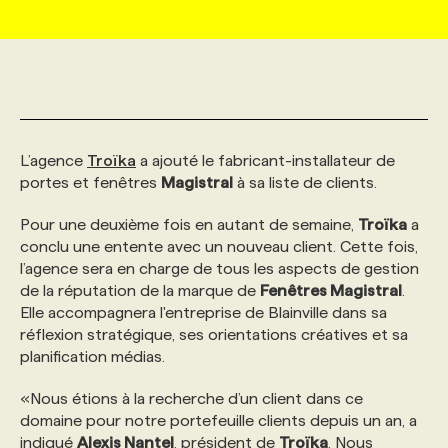
MARKETING ET COMMUNICATION
NOUVEAUX MANDATS
AFFICHEZ UN POSTE / TARIFS
CANDIDAT
BULLETIN RECRUTEMENT
NOS CONFÉRENCES
FORMATIONS
WEB & MÉDIAS SOCIAUX
VOIR LES OFFRES
AFFAIRES DE L'INDUSTRIE
CONSULTER LA CVTHÈQUE
INFOLETTRE PUBLICITÉ
FAQ
NOS FORMATIONS EN LIGNE
CHASSE DE TÊTE
L’agence
Troïka
a ajouté le fabricant-installateur de
MARKETING DURABLE
PROFIL CANDIDAT
INITIATIVES NUMÉRIQUES
PROFIL ENTREPRISE
ANNONCEZ AVEC NOUS
ANNONCEZ AVEC NOUS
NOS PARCOURS DE FORMATIONS
SERVICE DE CHASSE DE TÊTE
portes et fenêtres
Magistral
à sa liste de clients.
Pour une deuxième fois en autant de semaine,
Troïka
a
GEO/SEO
PRIX ET DISTINCTIONS
FAQ
FORMATIONS PERSONNALISÉES
NOS TARIFS
conclu une entente avec un nouveau client. Cette fois,
l’agence sera en charge de tous les aspects de gestion
de la réputation de la marque de
Fenêtres Magistral
.
ÉVÉNEMENTIEL
TENDANCES
ANNONCEZ AVEC NOUS
NOS FORMATEUR‧RICES
NOS EXPERTISES
Elle accompagnera l'entreprise de Blainville dans sa
réflexion stratégique, ses orientations créatives et sa
planification médias.
NOS AUTEUR‧RICES
POURQUOI CHOISIR NOS FORMATIONS
FAQ
«Nous étions à la recherche d’un client dans ce
domaine pour notre portefeuille clients depuis un an, a
NOS TARIFS
ANNONCEZ AVEC NOUS
indiqué
Alexis Nantel
, président de
Troïka
. Nous