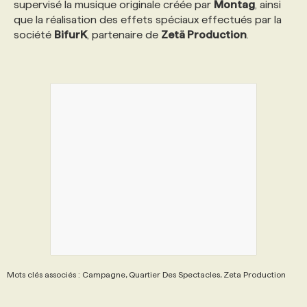
supervisé la musique originale créée par
Montag
, ainsi
que la réalisation des effets spéciaux effectués par la
PROGRAMMES DE SUBVENTIONS
société
BifurK
, partenaire de
Zetä Production
.
FAQ
ANNONCEZ AVEC NOUS
Mots clés associés : Campagne, Quartier Des Spectacles, Zeta Production