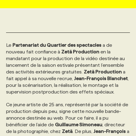
MARKETING ET COMMUNICATION
NOUVEAUX MANDATS
AFFICHEZ UN POSTE / TARIFS
CANDIDAT
BULLETIN RECRUTEMENT
NOS CONFÉRENCES
FORMATIONS
WEB & MÉDIAS SOCIAUX
VOIR LES OFFRES
AFFAIRES DE L'INDUSTRIE
CONSULTER LA CVTHÈQUE
INFOLETTRE PUBLICITÉ
FAQ
NOS FORMATIONS EN LIGNE
CHASSE DE TÊTE
Le
Partenariat du Quartier des spectacles
a de
nouveau fait confiance à
Zetä Production
en la
MARKETING DURABLE
PROFIL CANDIDAT
INITIATIVES NUMÉRIQUES
PROFIL ENTREPRISE
ANNONCEZ AVEC NOUS
ANNONCEZ AVEC NOUS
NOS PARCOURS DE FORMATIONS
SERVICE DE CHASSE DE TÊTE
mandatant pour la production de la vidéo destinée au
lancement de la saison estivale présentant l’ensemble
des activités extérieures gratuites.
Zetä Production
a
GEO/SEO
PRIX ET DISTINCTIONS
FAQ
FORMATIONS PERSONNALISÉES
NOS TARIFS
fait appel à sa nouvelle recrue,
Jean-François Blanchet
,
pour la scénarisation, la réalisation, le montage et la
supervision postproduction des effets spéciaux.
ÉVÉNEMENTIEL
TENDANCES
ANNONCEZ AVEC NOUS
NOS FORMATEUR‧RICES
NOS EXPERTISES
Ce jeune artiste de 25 ans, représenté par la société de
production depuis peu, signe cette nouvelle bande-
NOS AUTEUR‧RICES
POURQUOI CHOISIR NOS FORMATIONS
FAQ
annonce destinée au web. Pour ce faire, il a pu
bénéficier de l’aide de
Guillaume Simoneau
, directeur
de la photographie, chez
NOS TARIFS
ANNONCEZ AVEC NOUS
Zetä
. De plus,
Jean-François
a