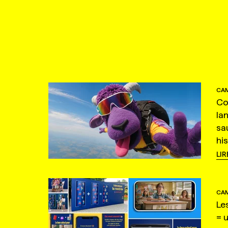
CAM
Co
la
sa
hi
LIR
CAM
Le
= 