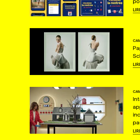
po
LIR
CAM
Pa
Sc
LIR
CAM
In
ap
in
pas
LIR