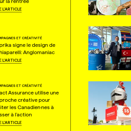
ur la rentrée
E L'ARTICLE
PAGNES ET CRÉATIVITÉ
prika signe le design de
hiaparelli: Anglomaniac
E L'ARTICLE
PAGNES ET CRÉATIVITÉ
tact Assurance utilise une
proche créative pour
citer les Canadien·nes à
ser à l'action
E L'ARTICLE