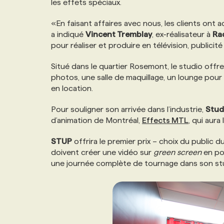
les effets spéciaux.
NOS TARIFS
ANNONCEZ AVEC NOUS
«En faisant affaires avec nous, les clients ont 
a indiqué
Vincent Tremblay
, ex-réalisateur à
Ra
PROGRAMMES DE SUBVENTIONS
pour réaliser et produire en télévision, publicit
Situé dans le quartier Rosemont, le studio of
FAQ
photos, une salle de maquillage, un lounge pour l
en location.
ANNONCEZ AVEC NOUS
Pour souligner son arrivée dans l’industrie,
Stud
d’animation de Montréal,
Effects MTL
, qui aura
STUP
offrira le premier prix – choix du public 
doivent créer une vidéo sur
green screen
en po
une journée complète de tournage dans son studi