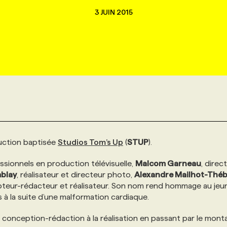
3 JUIN 2015
uction baptisée
Studios Tom’s Up
(
STUP
).
sionnels en production télévisuelle,
Malcom Garneau
, direc
blay
, réalisateur et directeur photo,
Alexandre Mailhot-Thé
pteur-rédacteur et réalisateur. Son nom rend hommage au jeu
s à la suite d’une malformation cardiaque.
conception-rédaction à la réalisation en passant par le mont