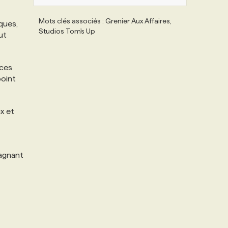
Mots clés associés : Grenier Aux Affaires,
ques,
Studios Tom's Up
ut
nces
point
x et
gagnant