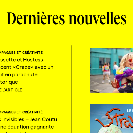
Dernières nouvelles
PAGNES ET CRÉATIVITÉ
ssette et Hostess
ncent «Craze» avec un
ut en parachute
storique
E L'ARTICLE
PAGNES ET CRÉATIVITÉ
s Invisibles + Jean Coutu
une équation gagnante