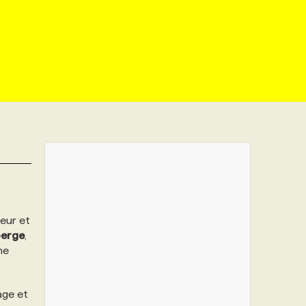
teur et
berge
,
ne
age et