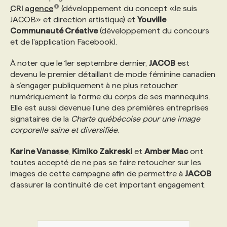
CRI agence
(développement du concept «Je suis
JACOB» et direction artistique) et
Youville
PROGRAMMES DE SUBVENTIONS
Communauté Créative
(développement du concours
et de l'application Facebook).
FAQ
À noter que le 1er septembre dernier,
JACOB
est
devenu le premier détaillant de mode féminine canadien
à s’engager publiquement à ne plus retoucher
ANNONCEZ AVEC NOUS
numériquement la forme du corps de ses mannequins.
Elle est aussi devenue l'une des premières entreprises
signataires de la
Charte québécoise pour une image
corporelle saine et diversifiée
.
Karine Vanasse
,
Kimiko Zakreski
et
Amber Mac
ont
toutes accepté de ne pas se faire retoucher sur les
images de cette campagne afin de permettre à
JACOB
d’assurer la continuité de cet important engagement.