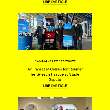
LIRE L'ARTICLE
CAMPAGNES ET CRÉATIVITÉ
Air Transat et Celsius font tourner
les têtes... et la roue au Stade
Saputo
LIRE L'ARTICLE