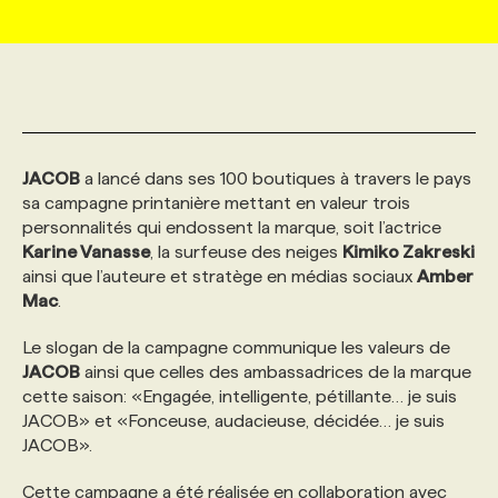
MARKETING ET COMMUNICATION
NOUVEAUX MANDATS
AFFICHEZ UN POSTE / TARIFS
CANDIDAT
BULLETIN RECRUTEMENT
NOS CONFÉRENCES
FORMATIONS
WEB & MÉDIAS SOCIAUX
VOIR LES OFFRES
AFFAIRES DE L'INDUSTRIE
CONSULTER LA CVTHÈQUE
INFOLETTRE PUBLICITÉ
FAQ
NOS FORMATIONS EN LIGNE
CHASSE DE TÊTE
JACOB
a lancé dans ses 100 boutiques à travers le pays
MARKETING DURABLE
PROFIL CANDIDAT
INITIATIVES NUMÉRIQUES
PROFIL ENTREPRISE
ANNONCEZ AVEC NOUS
ANNONCEZ AVEC NOUS
NOS PARCOURS DE FORMATIONS
SERVICE DE CHASSE DE TÊTE
sa campagne printanière mettant en valeur trois
personnalités qui endossent la marque, soit l’actrice
Karine Vanasse
, la surfeuse des neiges
Kimiko Zakreski
GEO/SEO
PRIX ET DISTINCTIONS
FAQ
FORMATIONS PERSONNALISÉES
NOS TARIFS
ainsi que l’auteure et stratège en médias sociaux
Amber
Mac
.
ÉVÉNEMENTIEL
TENDANCES
ANNONCEZ AVEC NOUS
NOS FORMATEUR‧RICES
NOS EXPERTISES
Le slogan de la campagne communique les valeurs de
JACOB
ainsi que celles des ambassadrices de la marque
cette saison: «Engagée, intelligente, pétillante… je suis
NOS AUTEUR‧RICES
POURQUOI CHOISIR NOS FORMATIONS
FAQ
JACOB» et «Fonceuse, audacieuse, décidée… je suis
JACOB».
NOS TARIFS
ANNONCEZ AVEC NOUS
Cette campagne a été réalisée en collaboration avec