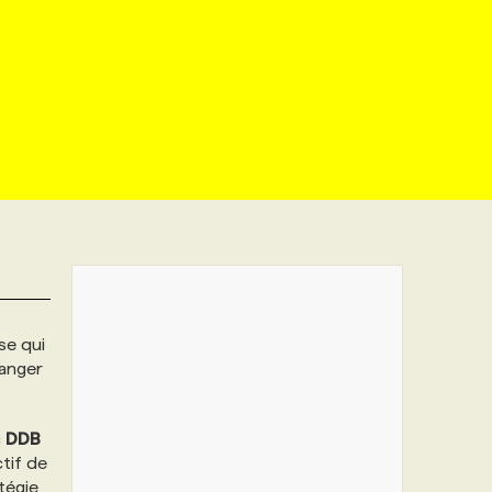
se qui
hanger
c
DDB
ctif de
atégie