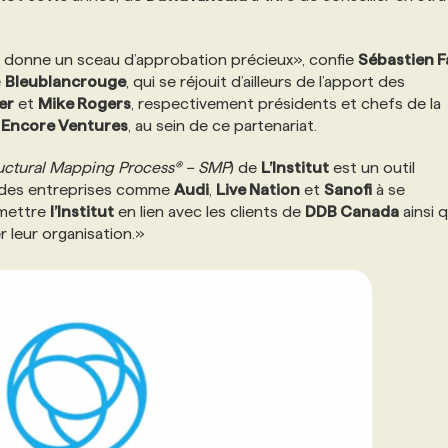
donne un sceau d’approbation précieux», confie
Sébastien F
e
Bleublancrouge
, qui se réjouit d’ailleurs de l’apport des
er
et
Mike Rogers
, respectivement présidents et chefs de la
 Encore Ventures
, au sein de ce partenariat.
uctural Mapping Process® – SMP
) de
L’Institut
est un outil
er des entreprises comme
Audi
,
Live Nation
et
Sanofi
à se
e mettre
l’Institut
en lien avec les clients de
DDB Canada
ainsi 
r leur organisation.»