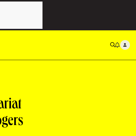
ariat
ogers