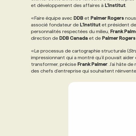
et développement des affaires à
L'Institut
.
NOS TARIFS
ANNONCEZ AVEC NOUS
«Faire équipe avec
DDB
et
Palmer Rogers
nous 
associé fondateur de
L’Institut
et président d
PROGRAMMES DE SUBVENTIONS
personnalités respectées du milieu,
Frank Palm
direction de
DDB Canada
et de
Palmer Rogers
FAQ
«Le processus de cartographie structurale (
Str
impressionnant qui a montré qu’il pouvait aid
transformer, précise
Frank Palmer
. J’ai hâte d
ANNONCEZ AVEC NOUS
des chefs d’entreprise qui souhaitent réinvente