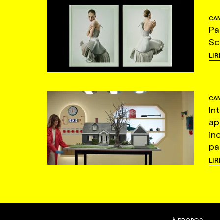
CAM
Pa
Sc
LIR
CAM
In
ap
in
pas
LIR