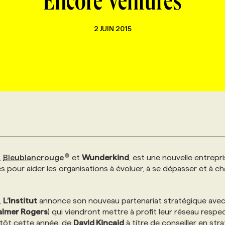
Encore Ventures
2 JUIN 2015
,
Bleublancrouge
et
Wunderkind
, est une nouvelle entrepri
es pour aider les organisations à évoluer, à se dépasser et à c
,
L’Institut
annonce son nouveau partenariat stratégique ave
almer Rogers
) qui viendront mettre à profit leur réseau respe
us tôt cette année, de
David Kincaid
à titre de conseiller en str