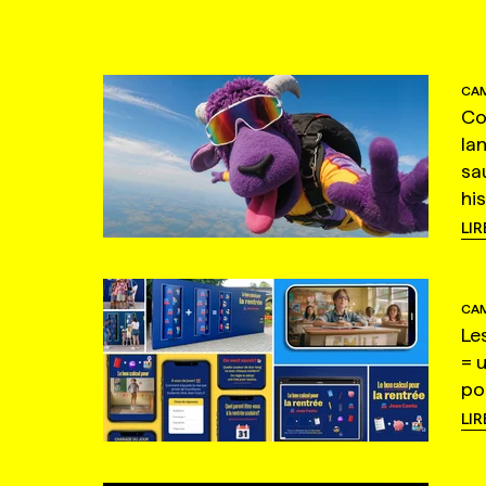
CAM
Co
la
sa
hi
LIR
CAM
Le
= 
po
LIR