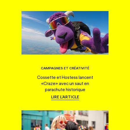
CAMPAGNES ET CRÉATIVITÉ
Cossette et Hostess lancent
«Craze» avec un saut en
parachute historique
LIRE L'ARTICLE