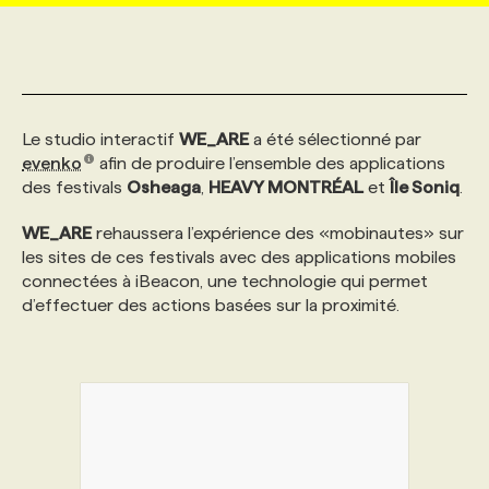
MARKETING ET COMMUNICATION
NOUVEAUX MANDATS
AFFICHEZ UN POSTE / TARIFS
CANDIDAT
BULLETIN RECRUTEMENT
NOS CONFÉRENCES
FORMATIONS
WEB & MÉDIAS SOCIAUX
VOIR LES OFFRES
AFFAIRES DE L'INDUSTRIE
CONSULTER LA CVTHÈQUE
INFOLETTRE PUBLICITÉ
FAQ
NOS FORMATIONS EN LIGNE
CHASSE DE TÊTE
Le studio interactif
WE_ARE
a été sélectionné par
evenko
afin de produire l’ensemble des applications
des festivals
Osheaga
,
HEAVY MONTRÉAL
et
Île Soniq
.
MARKETING DURABLE
PROFIL CANDIDAT
INITIATIVES NUMÉRIQUES
PROFIL ENTREPRISE
ANNONCEZ AVEC NOUS
ANNONCEZ AVEC NOUS
NOS PARCOURS DE FORMATIONS
SERVICE DE CHASSE DE TÊTE
WE_ARE
rehaussera l’expérience des «mobinautes» sur
les sites de ces festivals avec des applications mobiles
GEO/SEO
PRIX ET DISTINCTIONS
FAQ
FORMATIONS PERSONNALISÉES
NOS TARIFS
connectées à iBeacon, une technologie qui permet
d’effectuer des actions basées sur la proximité.
ÉVÉNEMENTIEL
TENDANCES
ANNONCEZ AVEC NOUS
NOS FORMATEUR‧RICES
NOS EXPERTISES
NOS AUTEUR‧RICES
POURQUOI CHOISIR NOS FORMATIONS
FAQ
NOS TARIFS
ANNONCEZ AVEC NOUS