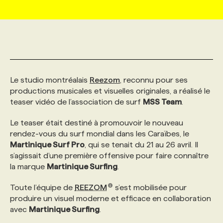
MARKETING ET COMMUNICATION
NOUVEAUX MANDATS
AFFICHEZ UN POSTE / TARIFS
CANDIDAT
BULLETIN RECRUTEMENT
NOS CONFÉRENCES
FORMATIONS
WEB & MÉDIAS SOCIAUX
VOIR LES OFFRES
AFFAIRES DE L'INDUSTRIE
CONSULTER LA CVTHÈQUE
INFOLETTRE PUBLICITÉ
FAQ
NOS FORMATIONS EN LIGNE
CHASSE DE TÊTE
Le studio montréalais
Reezom
, reconnu pour ses
MARKETING DURABLE
PROFIL CANDIDAT
INITIATIVES NUMÉRIQUES
PROFIL ENTREPRISE
ANNONCEZ AVEC NOUS
ANNONCEZ AVEC NOUS
NOS PARCOURS DE FORMATIONS
SERVICE DE CHASSE DE TÊTE
productions musicales et visuelles originales, a réalisé le
teaser vidéo de l’association de surf
MSS Team
.
GEO/SEO
PRIX ET DISTINCTIONS
FAQ
FORMATIONS PERSONNALISÉES
NOS TARIFS
Le teaser était destiné à promouvoir le nouveau
rendez-vous du surf mondial dans les Caraïbes, le
Martinique Surf Pro
, qui se tenait du 21 au 26 avril. Il
ÉVÉNEMENTIEL
TENDANCES
ANNONCEZ AVEC NOUS
NOS FORMATEUR‧RICES
NOS EXPERTISES
s’agissait d’une première offensive pour faire connaître
la marque
Martinique Surfing
.
NOS AUTEUR‧RICES
POURQUOI CHOISIR NOS FORMATIONS
FAQ
Toute l’équipe de
REEZOM
s’est mobilisée pour
produire un visuel moderne et efficace en collaboration
avec
Martinique Surfing
.
NOS TARIFS
ANNONCEZ AVEC NOUS